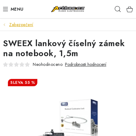
Přejít
Hleda
na
obsah
Zabezpečení
TELEFONY, TABLETY
SWEEX lankový číselný zámek
POČÍTAČE, NOTEBOOKY
na notebook, 1,5m
PRO HRÁČE
Neohodnoceno
Podrobnosti hodnocení
ELEKTRONIKA
55 %
PŘEDVÁDĚCÍ ELEKTRONIKA
SPOTŘEBIČE
DŮM