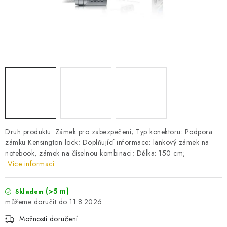
PRO KUTILY
VÝPRODEJ
O NÁKUPU
SERVIS
FIRMY, ŠKOLY, PARTNEŘI
ARTHAS MAGAZÍN
O NÁS
Druh produktu: Zámek pro zabezpečení; Typ konektoru: Podpora
zámku Kensington lock; Doplňující informace: lankový zámek na
notebook, zámek na číselnou kombinaci; Délka: 150 cm;
Více informací
(>5 m)
Skladem
11.8.2026
Možnosti doručení