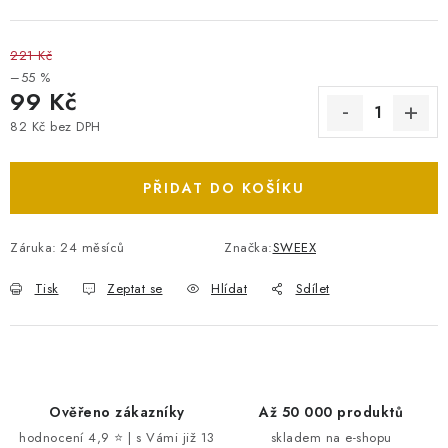
221 Kč
–55 %
99 Kč
82 Kč bez DPH
Měrná cena:
PŘIDAT DO KOŠÍKU
Záruka
:
24 měsíců
Značka:
SWEEX
Tisk
Zeptat se
Hlídat
Sdílet
Ověřeno zákazníky
Až 50 000 produktů
hodnocení 4,9 ⭐ | s Vámi již 13
skladem na e-shopu