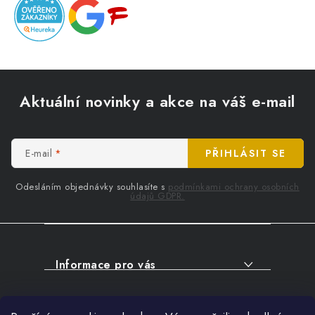
Z
á
Aktuální novinky a akce na váš e-mail
p
a
t
E-mail
PŘIHLÁSIT SE
í
Odesláním objednávky souhlasíte s
podmínkami ochrany osobních
údajů GDPR.
Informace pro vás
O NÁKUPU
Facebook