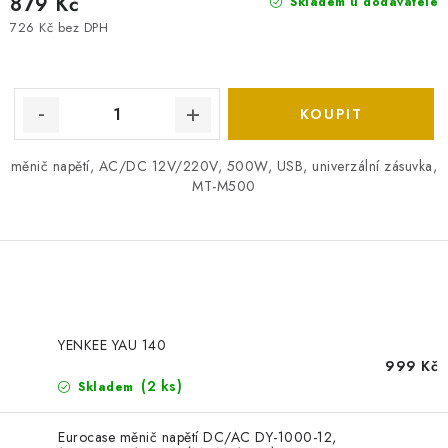
879 Kč
Skladem u dodavatele
726 Kč bez DPH
měnič napětí, AC/DC 12V/220V, 500W, USB, univerzální zásuvka,
MT-M500
O
v
YENKEE YAU 140
l
999 Kč
á
(2 ks)
Skladem
d
a
Eurocase měnič napětí DC/AC DY-1000-12,