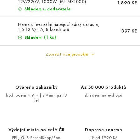
c
12V/220V, 1000W (MT-MX1000)
1 890 Kč
í
Skladem u dodavatele
p
Hama univerzální napájecí zdroj do auta,
r
1,5-12 V/1 A, 8 konektorů
397 Kč
v
(1 ks)
Skladem
k
y
Zobrazit více produktů
v
ý
p
i
Ověřeno zákazníky
Až 50 000 produktů
s
hodnocení 4,9 ⭐ | s Vámi již 13
skladem na e-shopu
u
let
Výdejní místa po celé ČR
Doprava zdarma
PPL, GLS ParcelShop/Box,
již od 1990 Kč