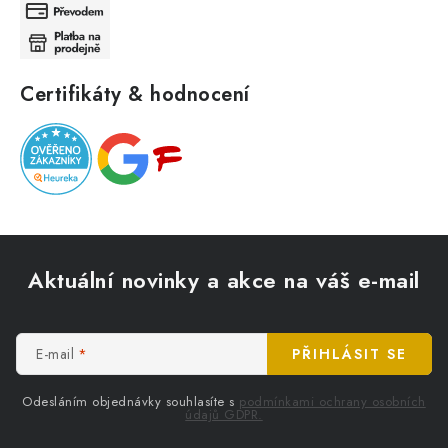
Certifikáty & hodnocení
Z
á
Aktuální novinky a akce na váš e-mail
p
a
t
E-mail
PŘIHLÁSIT SE
í
Odesláním objednávky souhlasíte s
podmínkami ochrany osobních
údajů GDPR.