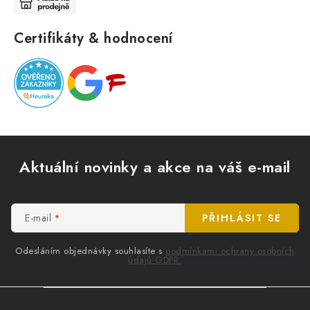
Certifikáty & hodnocení
Z
á
Aktuální novinky a akce na váš e-mail
p
a
t
E-mail
PŘIHLÁSIT SE
í
Odesláním objednávky souhlasíte s
podmínkami ochrany osobních
údajů GDPR.