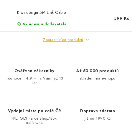
p
Kiwi design 5M Link Cable
r
599 Kč
v
Skladem u dodavatele
k
y
Zobrazit více produktů
v
ý
p
i
Ověřeno zákazníky
Až 50 000 produktů
s
hodnocení 4,9 ⭐ | s Vámi již 13
skladem na e-shopu
u
let
Výdejní místa po celé ČR
Doprava zdarma
PPL, GLS ParcelShop/Box,
již od 1990 Kč
Balíkovna