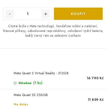
Chytré brýle s Meta technologií, handsfree volání a natáčení,
hlasové příkazy, zabudované reproduktory, celodenní výdrž baterie,
lesklý černý rám se zelenými čočkami
O
v
Meta Quest 3 Virtual Reality - 512GB
l
16 790 Kč
á
(1 ks)
Skladem
d
a
Meta Quest 3S 256GB
c
11 859 Kč
í
Na dotaz