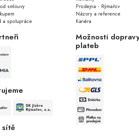
od smlouvy
Prodejna - Rýmařov
ákupem
Názory a reference
 a spolupráce
Kariéra
rtneři
Možnosti dopravy
plateb
rujeme
 sítě