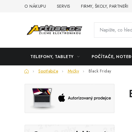
Přejít
O NÁKUPU
SERVIS
FIRMY, ŠKOLY, PARTNEŘI
na
obsah
TELEFONY, TABLETY
POČÍTAČE, NOTE
Domů
Spotřebiče
Myčky
Black Friday
P
o
s
t
r