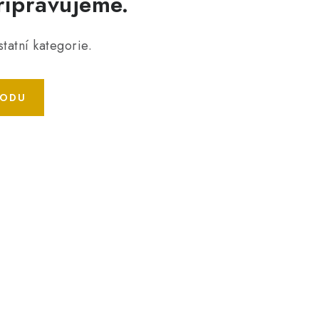
řipravujeme.
tatní kategorie.
HODU