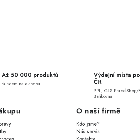
Až 50 000 produktů
Výdejní místa po
ČR
skladem na e-shopu
PPL, GLS ParcelShop/
Balíkovna
ákupu
O naší firmě
pravy
Kdo jsme?
tby
Náš servis
proces
Kontakty