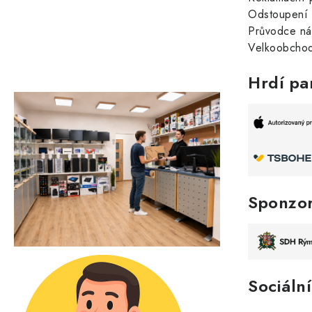
Odstoupení 
Průvodce n
Velkoobchod
Hrdí pa
Sponzo
Sociální