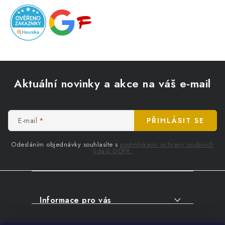
Z
á
Aktuální novinky a akce na váš e-mail
p
a
t
E-mail
PŘIHLÁSIT SE
í
Odesláním objednávky souhlasíte s
podmínkami ochrany osobních
údajů GDPR.
Informace pro vás
O NÁKUPU