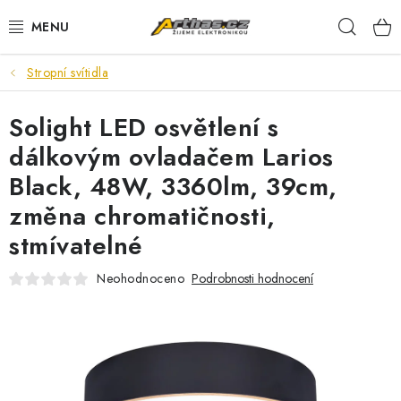
Přejít
Hleda
na
obsah
Stropní svítidla
TELEFONY, TABLETY
Solight LED osvětlení s
POČÍTAČE, NOTEBOOKY
dálkovým ovladačem Larios
PRO HRÁČE
Black, 48W, 3360lm, 39cm,
změna chromatičnosti,
ELEKTRONIKA
stmívatelné
PŘEDVÁDĚCÍ ELEKTRONIKA
Neohodnoceno
Podrobnosti hodnocení
SPOTŘEBIČE
DŮM