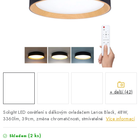
PRO KUTILY
VÝPRODEJ
O NÁKUPU
SERVIS
FIRMY, ŠKOLY, PARTNEŘI
ARTHAS MAGAZÍN
O NÁS
+ další (42)
Solight LED osvětlení s dálkovým ovladačem Larios Black, 48W,
3360lm, 39cm, změna chromatičnosti, stmívatelné
Více informací
(2 ks)
Skladem