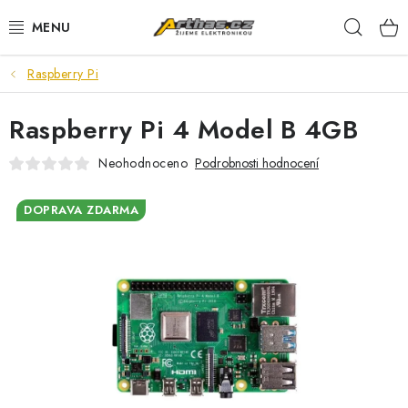
Přejít
Hleda
na
obsah
Raspberry Pi
TELEFONY, TABLETY
Raspberry Pi 4 Model B 4GB
POČÍTAČE, NOTEBOOKY
Neohodnoceno
Podrobnosti hodnocení
PRO HRÁČE
DOPRAVA ZDARMA
ELEKTRONIKA
PŘEDVÁDĚCÍ ELEKTRONIKA
SPOTŘEBIČE
DŮM