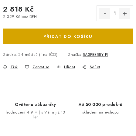
2 818 Kč
2 329 Kč bez DPH
Měrná cena:
PŘIDAT DO KOŠÍKU
Záruka
:
24 měsíců (i na IČO)
Značka:
RASPBERRY PI
Tisk
Zeptat se
Hlídat
Sdílet
Ověřeno zákazníky
Až 50 000 produktů
hodnocení 4,9 ⭐ | s Vámi již 13
skladem na e-shopu
let