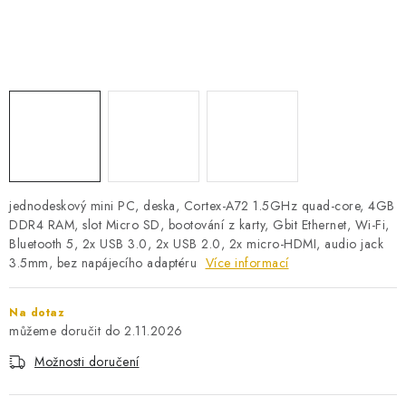
PRO KUTILY
VÝPRODEJ
O NÁKUPU
SERVIS
FIRMY, ŠKOLY, PARTNEŘI
ARTHAS MAGAZÍN
O NÁS
jednodeskový mini PC, deska, Cortex-A72 1.5GHz quad-core, 4GB
DDR4 RAM, slot Micro SD, bootování z karty, Gbit Ethernet, Wi-Fi,
Bluetooth 5, 2x USB 3.0, 2x USB 2.0, 2x micro-HDMI, audio jack
3.5mm, bez napájecího adaptéru
Více informací
Na dotaz
2.11.2026
Možnosti doručení