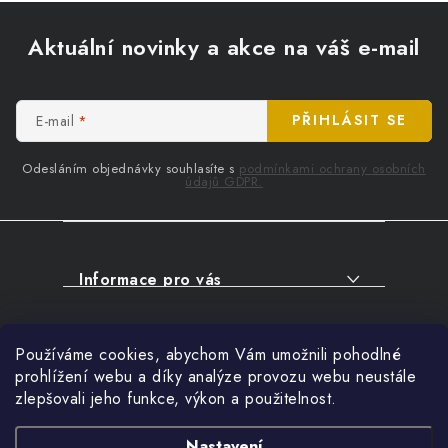
Z
á
Aktuální novinky a akce na váš e-mail
p
a
t
E-mail
PŘIHLÁSIT SE
í
Odesláním objednávky souhlasíte s
podmínkami ochrany osobních
údajů GDPR.
Informace pro vás
O NÁKUPU
Facebook
Používáme cookies, abychom Vám umožnili pohodlné
SERVIS
prohlížení webu a díky analýze provozu webu neustále
FIRMY, ŠKOLY, PARTNEŘI
zlepšovali jeho funkce, výkon a použitelnost.
Přihlášení
ARTHAS MAGAZÍN
E-mail
Nastavení