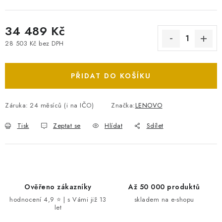
34 489 Kč
28 503 Kč bez DPH
Měrná cena:
PŘIDAT DO KOŠÍKU
Záruka
:
24 měsíců (i na IČO)
Značka:
LENOVO
Tisk
Zeptat se
Hlídat
Sdílet
Ověřeno zákazníky
Až 50 000 produktů
hodnocení 4,9 ⭐ | s Vámi již 13
skladem na e-shopu
let