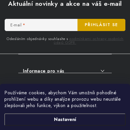
á
Aktuální novinky a akce na váš e-mail
p
a
t
E-mail
PŘIHLÁSIT SE
í
Odesláním objednávky souhlasíte s
podmínkami ochrany osobních
údajů GDPR.
Informace pro vás
O NÁKUPU
Facebook
Používáme cookies, abychom Vám umožnili pohodlné
SERVIS
prohlížení webu a díky analýze provozu webu neustále
FIRMY, ŠKOLY, PARTNEŘI
zlepšovali jeho funkce, výkon a použitelnost.
Přihlášení
ARTHAS MAGAZÍN
E-mail
Nastavení
O NÁS
Nákupní košík