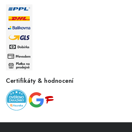
Certifikáty & hodnocení
Z