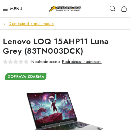
Přejít
Hleda
na
obsah
Domácnost a multimédia
TELEFONY, TABLETY
Lenovo LOQ 15AHP11 Luna
POČÍTAČE, NOTEBOOKY
Grey (83TN003DCK)
PRO HRÁČE
Neohodnoceno
Podrobnosti hodnocení
ELEKTRONIKA
DOPRAVA ZDARMA
PŘEDVÁDĚCÍ ELEKTRONIKA
SPOTŘEBIČE
DŮM