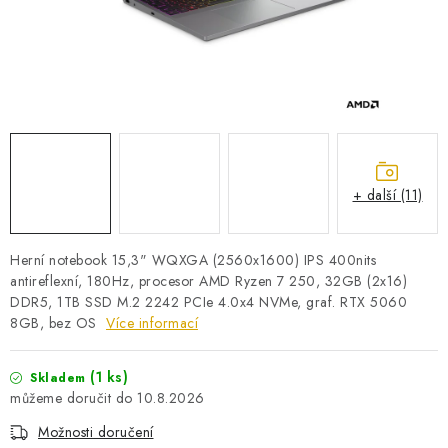
PRO KUTILY
VÝPRODEJ
O NÁKUPU
SERVIS
FIRMY, ŠKOLY, PARTNEŘI
ARTHAS MAGAZÍN
O NÁS
+ další (11)
Herní notebook 15,3" WQXGA (2560x1600) IPS 400nits
antireflexní, 180Hz, procesor AMD Ryzen 7 250, 32GB (2x16)
DDR5, 1TB SSD M.2 2242 PCIe 4.0x4 NVMe, graf. RTX 5060
8GB, bez OS
Více informací
(1 ks)
Skladem
10.8.2026
Možnosti doručení