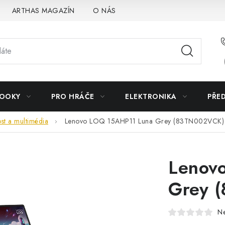
ARTHAS MAGAZÍN
O NÁS
BOOKY
PRO HRÁČE
ELEKTRONIKA
PŘE
t a multimédia
Lenovo LOQ 15AHP11 Luna Grey (83TN002VCK)
Lenov
Grey 
N