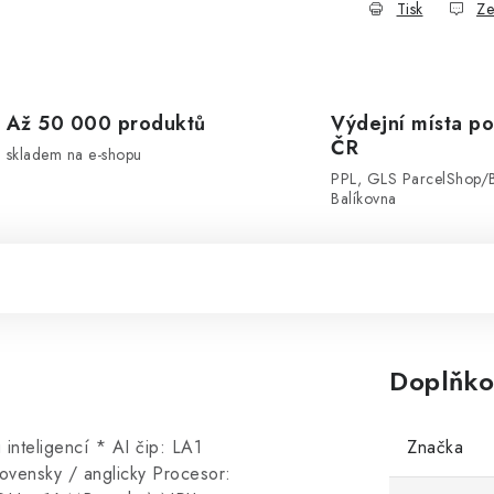
Tisk
Ze
Až 50 000 produktů
Výdejní místa po
ČR
skladem na e-shopu
PPL, GLS ParcelShop/
Balíkovna
Doplňko
nteligencí * AI čip: LA1
Značka
vensky / anglicky Procesor: