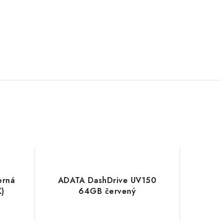
erná
ADATA DashDrive UV150
)
64GB červený