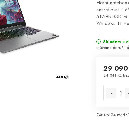
Herní noteboo
antireflexní,
512GB SSD M.2
Windows 11 H
Skladem u d
29 090
24 041 Kč be
Měrná cena
Záruka
:
24 měsíců