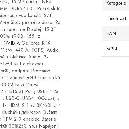
1 GHz, 16 MB cache) NPU:
Kategorie
IMM DDR5-5600 Počet slotů
dporou dvou kanálů (2/1)
Hmotnost
Me Sloty pevného disku: 2x
 karet: ne Displej: 15,3"
EAN
 100% sRGB, 165Hz,
a:
NVIDIA
GeForce RTX
MPN
115W, 440 AI TOPS) Audio:
né s Nahimic Audio; 2x
 závěrkou Polohovací
lar®, podpora Precision
ce: 1-zónová RGB Numerická
0/1000M Bezdrátová
2 + BT5.3) Porty USB: * 2x
1x USB-C (USB4 40Gbps), s
 * 1x HDMI 2.1 až 8K/60Hz *
o sluchátka/mikrofon (3,5mm)
re TPM 2.0 enabled Baterie:
ark® 30@250 nitů) Napájení: