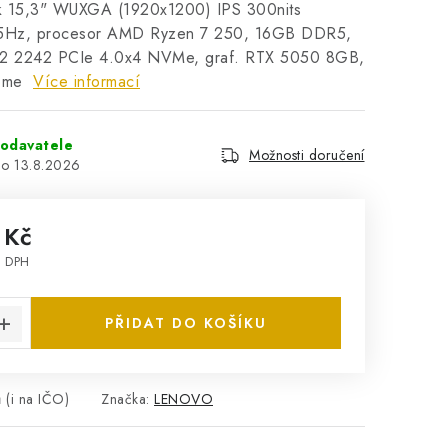
k 15,3" WUXGA (1920x1200) IPS 300nits
 165Hz, procesor AMD Ryzen 7 250, 16GB DDR5,
 2242 PCIe 4.0x4 NVMe, graf. RTX 5050 8GB,
ome
Více informací
odavatele
Možnosti doručení
13.8.2026
 Kč
z DPH
:
PŘIDAT DO KOŠÍKU
 (i na IČO)
Značka:
LENOVO