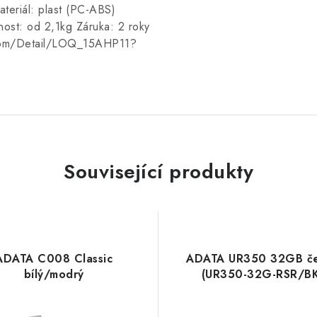
teriál: plast (PC-ABS)
st: od 2,1kg Záruka: 2 roky
o.com/Detail/LOQ_15AHP11?
Související produkty
ADATA C008 Classic
ADATA UR350 32GB č
bílý/modrý
(UR350-32G-RSR/BK