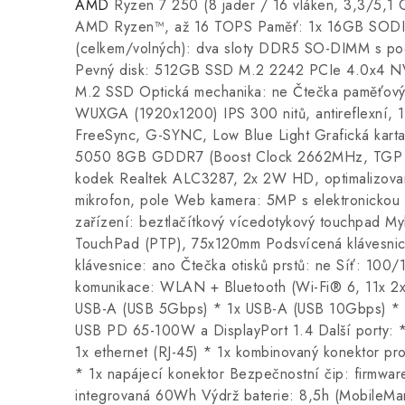
AMD
Ryzen 7 250 (8 jader / 16 vláken, 3,3/5,
AMD Ryzen™, až 16 TOPS Paměť: 1x 16GB SOD
(celkem/volných): dva sloty DDR5 SO-DIMM s po
Pevný disk: 512GB SSD M.2 2242 PCIe 4.0x4 NV
M.2 SSD Optická mechanika: ne Čtečka paměťových
WUXGA (1920x1200) IPS 300 nitů, antireflexní,
FreeSync, G-SYNC, Low Blue Light Grafická kart
5050 8GB GDDR7 (Boost Clock 2662MHz, TGP 
kodek Realtek ALC3287, 2x 2W HD, optimalizova
mikrofon, pole Web kamera: 5MP s elektronickou
zařízení: beztlačítkový vícedotykový touchpad My
TouchPad (PTP), 75x120mm Podsvícená klávesni
klávesnice: ano Čtečka otisků prstů: ne Síť: 10
komunikace: WLAN + Bluetooth (Wi-Fi® 6, 11x 2x
USB-A (USB 5Gbps) * 1x USB-A (USB 10Gbps) * 
USB PD 65-100W a DisplayPort 1.4 Další porty:
1x ethernet (RJ-45) * 1x kombinovaný konektor pr
* 1x napájecí konektor Bezpečnostní čip: firmwa
integrovaná 60Wh Výdrž baterie: 8,5h (MobileM