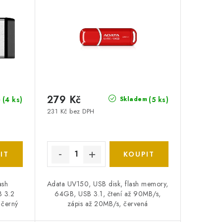
279 Kč
(4 ks)
(5 ks)
m
Skladem
231 Kč bez DPH
ash
Adata UV150, USB disk, flash memory,
B 3.2
64GB, USB 3.1, čtení až 90MB/s,
 černý
zápis až 20MB/s, červená