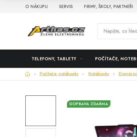
Přejít
O NÁKUPU
SERVIS
FIRMY, ŠKOLY, PARTNEŘI
na
obsah
TELEFONY, TABLETY
POČÍTAČE, NOTE
Domů
Počítače, notebooky
Notebooky
Domácnos
DOPRAVA ZDARMA