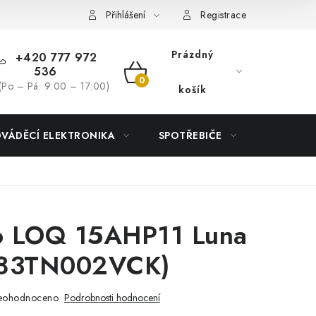
Přihlášení
Registrace
Prázdný
+420 777 972
536
NÁKUPNÍ
(Po – Pá: 9:00 – 17:00)
košík
KOŠÍK
DVÁDĚCÍ ELEKTRONIKA
SPOTŘEBIČE
DŮM
o LOQ 15AHP11 Luna
(83TN002VCK)
eohodnoceno
Podrobnosti hodnocení