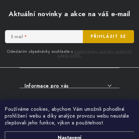
Z
á
Aktuální novinky a akce na váš e-mail
p
a
t
E-mail
PŘIHLÁSIT SE
í
Odesláním objednávky souhlasíte s
podmínkami ochrany osobních
údajů GDPR.
Informace pro vás
O NÁKUPU
Facebook
Používáme cookies, abychom Vám umožnili pohodlné
SERVIS
prohlížení webu a díky analýze provozu webu neustále
FIRMY, ŠKOLY, PARTNEŘI
zlepšovali jeho funkce, výkon a použitelnost.
Přihlášení
ARTHAS MAGAZÍN
E-mail
Nastavení