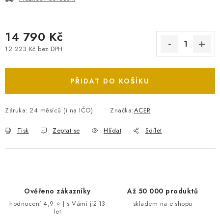
14 790 Kč
12 223 Kč bez DPH
Měrná cena:
PŘIDAT DO KOŠÍKU
Záruka
:
24 měsíců (i na IČO)
Značka:
ACER
Tisk
Zeptat se
Hlídat
Sdílet
Ověřeno zákazníky
Až 50 000 produktů
hodnocení 4,9 ⭐ | s Vámi již 13
skladem na e-shopu
let