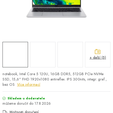
PRO KUTILY
VÝPRODEJ
O NÁKUPU
SERVIS
FIRMY, ŠKOLY, PARTNEŘI
ARTHAS MAGAZÍN
O NÁS
+ další (5)
notebook, Intel Core 5 120U, 16GB DDR5, 512GB PCIe NVMe
SSD, 15,6" FHD 1920x1080 antireflex. IPS 300nits, integr. graf.,
bez OS
Více informací
Skladem u dodavatele
17.8.2026
Možnosti doručení