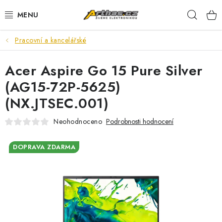
Přejít
Hleda
na
obsah
Pracovní a kancelářské
TELEFONY, TABLETY
Acer Aspire Go 15 Pure Silver
POČÍTAČE, NOTEBOOKY
(AG15-72P-5625)
PRO HRÁČE
(NX.JTSEC.001)
ELEKTRONIKA
Neohodnoceno
Podrobnosti hodnocení
PŘEDVÁDĚCÍ ELEKTRONIKA
DOPRAVA ZDARMA
SPOTŘEBIČE
DŮM