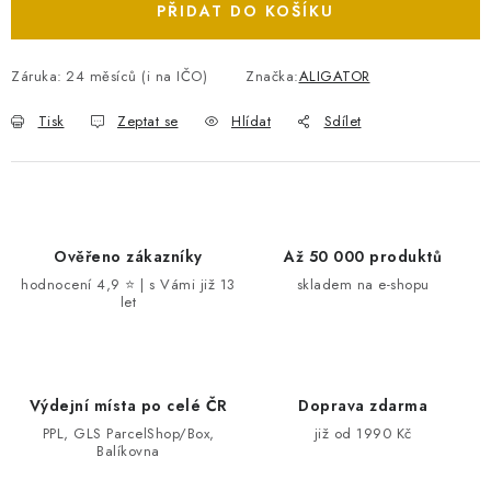
PŘIDAT DO KOŠÍKU
Záruka
:
24 měsíců (i na IČO)
Značka:
ALIGATOR
Tisk
Zeptat se
Hlídat
Sdílet
Ověřeno zákazníky
Až 50 000 produktů
hodnocení 4,9 ⭐ | s Vámi již 13
skladem na e-shopu
let
Výdejní místa po celé ČR
Doprava zdarma
PPL, GLS ParcelShop/Box,
již od 1990 Kč
Balíkovna