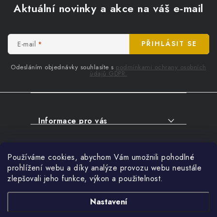
á
Aktuální novinky a akce na váš e-mail
p
a
t
E-mail
PŘIHLÁSIT SE
í
Odesláním objednávky souhlasíte s
podmínkami ochrany osobních
údajů GDPR.
Informace pro vás
O NÁKUPU
Facebook
Používáme cookies, abychom Vám umožnili pohodlné
SERVIS
prohlížení webu a díky analýze provozu webu neustále
FIRMY, ŠKOLY, PARTNEŘI
zlepšovali jeho funkce, výkon a použitelnost.
Přihlášení
ARTHAS MAGAZÍN
E-mail
Nastavení
O NÁS
Nákupní košík