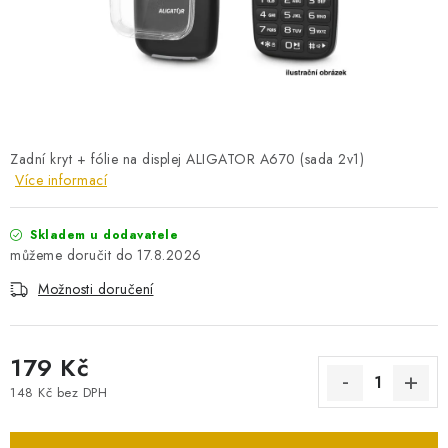
PRO KUTILY
VÝPRODEJ
O NÁKUPU
SERVIS
FIRMY, ŠKOLY, PARTNEŘI
ARTHAS MAGAZÍN
O NÁS
Zadní kryt + fólie na displej ALIGATOR A670 (sada 2v1)
Více informací
Skladem u dodavatele
17.8.2026
Možnosti doručení
179 Kč
148 Kč bez DPH
Měrná cena: