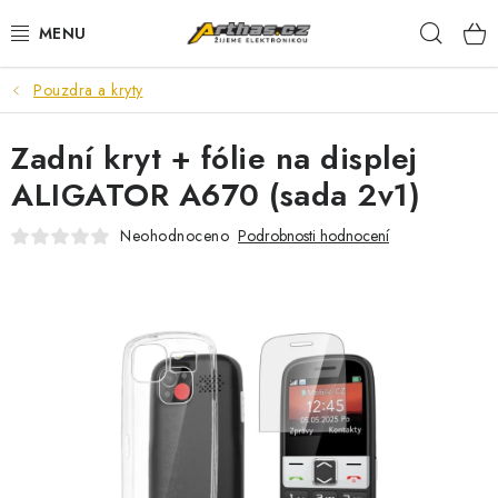
Přejít
Hleda
na
obsah
Pouzdra a kryty
TELEFONY, TABLETY
Zadní kryt + fólie na displej
POČÍTAČE, NOTEBOOKY
ALIGATOR A670 (sada 2v1)
PRO HRÁČE
Neohodnoceno
Podrobnosti hodnocení
ELEKTRONIKA
PŘEDVÁDĚCÍ ELEKTRONIKA
SPOTŘEBIČE
DŮM