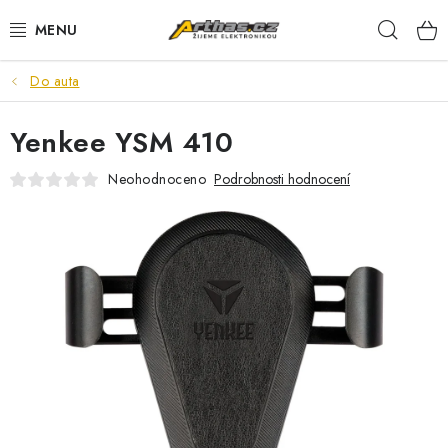
Přejít
Hleda
na
obsah
Do auta
TELEFONY, TABLETY
Yenkee YSM 410
POČÍTAČE, NOTEBOOKY
Neohodnoceno
Podrobnosti hodnocení
PRO HRÁČE
ELEKTRONIKA
PŘEDVÁDĚCÍ ELEKTRONIKA
SPOTŘEBIČE
DŮM