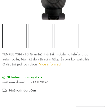
PRO KUTILY
VÝPRODEJ
O NÁKUPU
SERVIS
FIRMY, ŠKOLY, PARTNEŘI
ARTHAS MAGAZÍN
O NÁS
YENKEE YSM 410 Gravitační držák mobilního telefonu do
automobilu, Montáž do větrací mřížky, Široká kompatibilita,
Ovládání jednou rukou
Více informací
Skladem u dodavatele
14.8.2026
Možnosti doručení