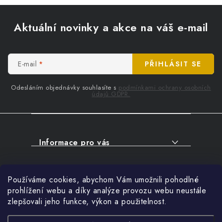
Z
á
Aktuální novinky a akce na váš e-mail
p
a
t
E-mail
PŘIHLÁSIT SE
í
Odesláním objednávky souhlasíte s
podmínkami ochrany osobních
údajů GDPR.
Informace pro vás
O NÁKUPU
Facebook
Používáme cookies, abychom Vám umožnili pohodlné
SERVIS
prohlížení webu a díky analýze provozu webu neustále
FIRMY, ŠKOLY, PARTNEŘI
zlepšovali jeho funkce, výkon a použitelnost.
Přihlášení
ARTHAS MAGAZÍN