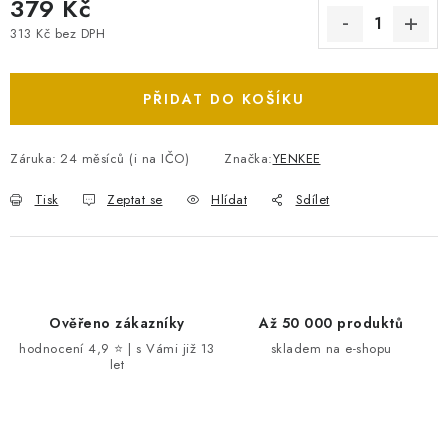
379 Kč
313 Kč bez DPH
Měrná cena:
PŘIDAT DO KOŠÍKU
Záruka
:
24 měsíců (i na IČO)
Značka:
YENKEE
Tisk
Zeptat se
Hlídat
Sdílet
Ověřeno zákazníky
Až 50 000 produktů
hodnocení 4,9 ⭐ | s Vámi již 13
skladem na e-shopu
let