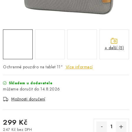
PRO KUTILY
VÝPRODEJ
O NÁKUPU
SERVIS
FIRMY, ŠKOLY, PARTNEŘI
ARTHAS MAGAZÍN
O NÁS
+ další (5)
Ochranné pouzdro na tablet 11"
Více informací
Skladem u dodavatele
14.8.2026
Možnosti doručení
299 Kč
247 Kč bez DPH