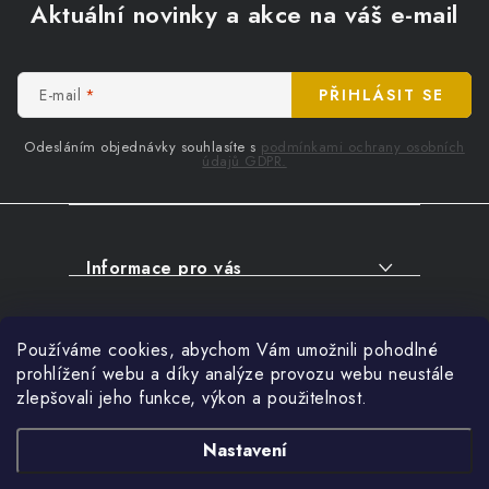
á
Aktuální novinky a akce na váš e-mail
p
a
t
E-mail
PŘIHLÁSIT SE
í
Odesláním objednávky souhlasíte s
podmínkami ochrany osobních
údajů GDPR.
Informace pro vás
O NÁKUPU
Facebook
Používáme cookies, abychom Vám umožnili pohodlné
SERVIS
prohlížení webu a díky analýze provozu webu neustále
FIRMY, ŠKOLY, PARTNEŘI
zlepšovali jeho funkce, výkon a použitelnost.
Přihlášení
ARTHAS MAGAZÍN
E-mail
Nastavení
O NÁS
Nákupní košík