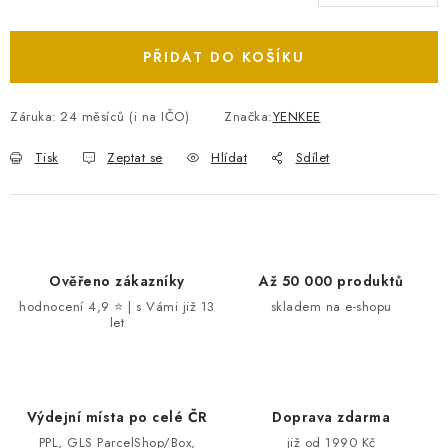
Měrná cena:
PŘIDAT DO KOŠÍKU
Záruka
:
24 měsíců (i na IČO)
Značka:
YENKEE
Tisk
Zeptat se
Hlídat
Sdílet
Ověřeno zákazníky
Až 50 000 produktů
hodnocení 4,9 ⭐ | s Vámi již 13
skladem na e-shopu
let
Výdejní místa po celé ČR
Doprava zdarma
PPL, GLS ParcelShop/Box,
již od 1990 Kč