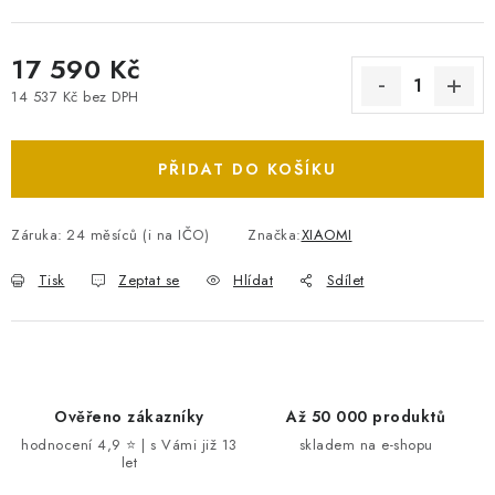
17 590 Kč
14 537 Kč bez DPH
Měrná cena:
PŘIDAT DO KOŠÍKU
Záruka
:
24 měsíců (i na IČO)
Značka:
XIAOMI
Tisk
Zeptat se
Hlídat
Sdílet
Ověřeno zákazníky
Až 50 000 produktů
hodnocení 4,9 ⭐ | s Vámi již 13
skladem na e-shopu
let