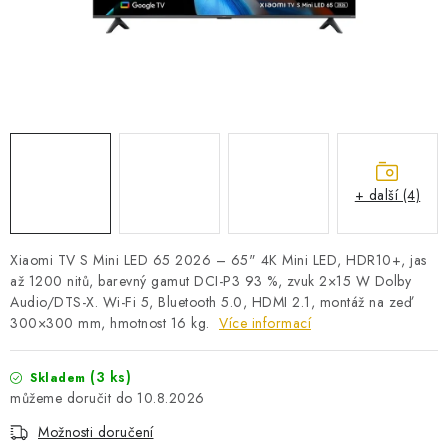
PRO KUTILY
VÝPRODEJ
O NÁKUPU
SERVIS
FIRMY, ŠKOLY, PARTNEŘI
ARTHAS MAGAZÍN
O NÁS
+ další (4)
Xiaomi TV S Mini LED 65 2026 – 65" 4K Mini LED, HDR10+, jas
až 1200 nitů, barevný gamut DCI-P3 93 %, zvuk 2×15 W Dolby
Audio/DTS-X. Wi-Fi 5, Bluetooth 5.0, HDMI 2.1, montáž na zeď
300×300 mm, hmotnost 16 kg.
Více informací
(3 ks)
Skladem
10.8.2026
Možnosti doručení