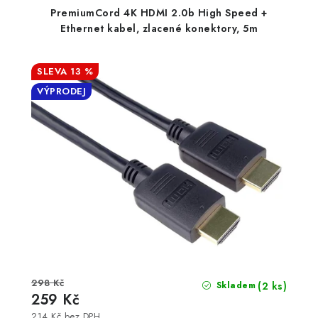
PremiumCord 4K HDMI 2.0b High Speed +
Ethernet kabel, zlacené konektory, 5m
13 %
VÝPRODEJ
298 Kč
(2 ks)
Skladem
259 Kč
214 Kč bez DPH