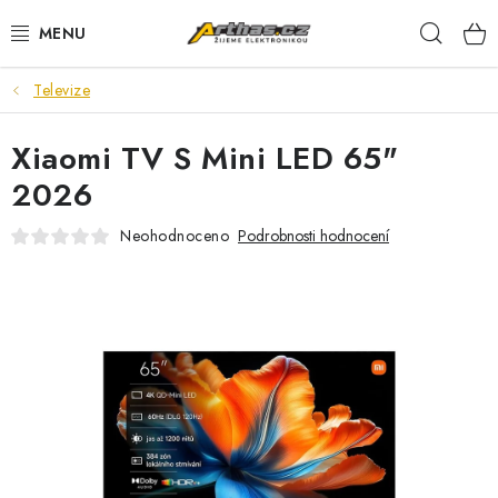
Přejít
Hleda
na
obsah
Televize
TELEFONY, TABLETY
Xiaomi TV S Mini LED 65"
POČÍTAČE, NOTEBOOKY
2026
PRO HRÁČE
Neohodnoceno
Podrobnosti hodnocení
ELEKTRONIKA
PŘEDVÁDĚCÍ ELEKTRONIKA
SPOTŘEBIČE
DŮM