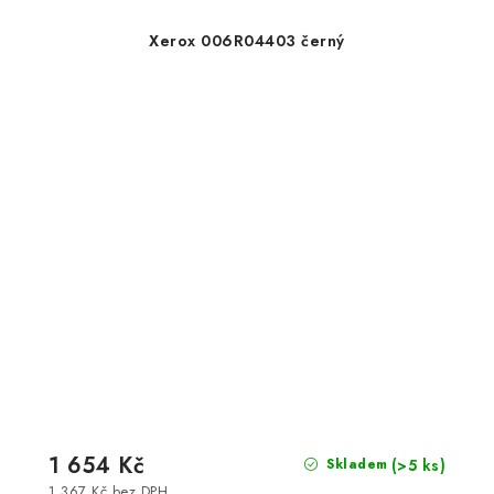
Xerox 006R04403 černý
1 654 Kč
(>5 ks)
Skladem
1 367 Kč bez DPH