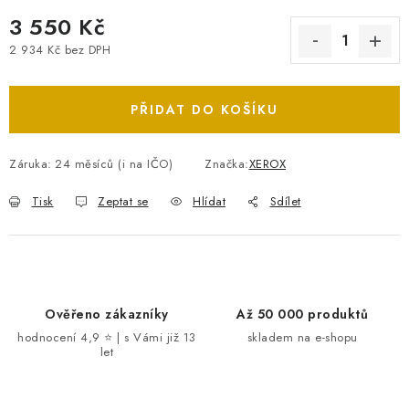
3 550 Kč
2 934 Kč bez DPH
Měrná cena:
PŘIDAT DO KOŠÍKU
Záruka
:
24 měsíců (i na IČO)
Značka:
XEROX
Tisk
Zeptat se
Hlídat
Sdílet
Ověřeno zákazníky
Až 50 000 produktů
hodnocení 4,9 ⭐ | s Vámi již 13
skladem na e-shopu
let