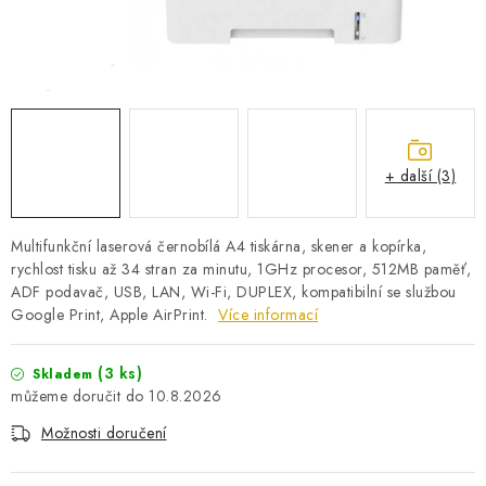
PRO KUTILY
VÝPRODEJ
O NÁKUPU
SERVIS
FIRMY, ŠKOLY, PARTNEŘI
ARTHAS MAGAZÍN
O NÁS
+ další (3)
Multifunkční laserová černobílá A4 tiskárna, skener a kopírka,
rychlost tisku až 34 stran za minutu, 1GHz procesor, 512MB paměť,
ADF podavač, USB, LAN, Wi-Fi, DUPLEX, kompatibilní se službou
Google Print, Apple AirPrint.
Více informací
(3 ks)
Skladem
10.8.2026
Možnosti doručení