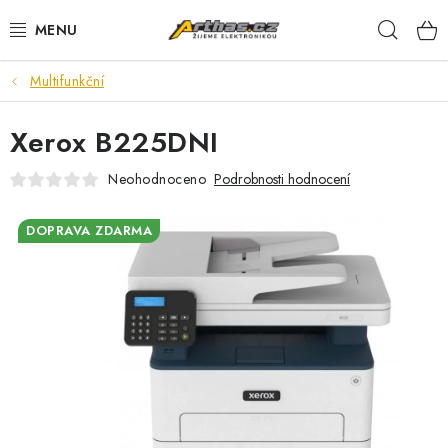
Přejít
Hleda
na
obsah
Multifunkční
TELEFONY, TABLETY
Xerox B225DNI
POČÍTAČE, NOTEBOOKY
Neohodnoceno
Podrobnosti hodnocení
PRO HRÁČE
DOPRAVA ZDARMA
ELEKTRONIKA
PŘEDVÁDĚCÍ ELEKTRONIKA
SPOTŘEBIČE
DŮM