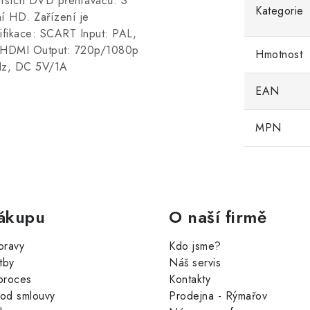
tarších DVD přehrávačů. S
Kategorie
ní HD. Zařízení je
ifikace: SCART Input: PAL,
HDMI Output: 720p/1080p
Hmotnost
Hz, DC 5V/1A
EAN
MPN
ákupu
O naší firmě
pravy
Kdo jsme?
tby
Náš servis
proces
Kontakty
od smlouvy
Prodejna - Rýmařov