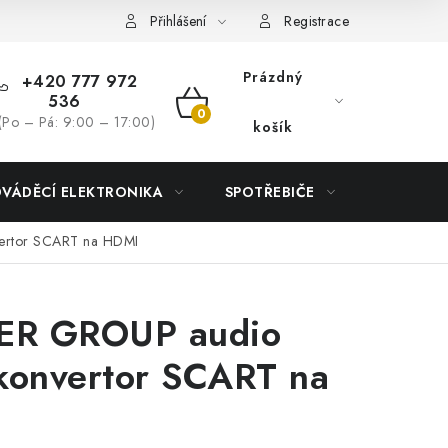
Přihlášení
Registrace
Prázdný
+420 777 972
536
NÁKUPNÍ
(Po – Pá: 9:00 – 17:00)
košík
KOŠÍK
DVÁDĚCÍ ELEKTRONIKA
SPOTŘEBIČE
DŮM
ertor SCART na HDMI
R GROUP audio
konvertor SCART na