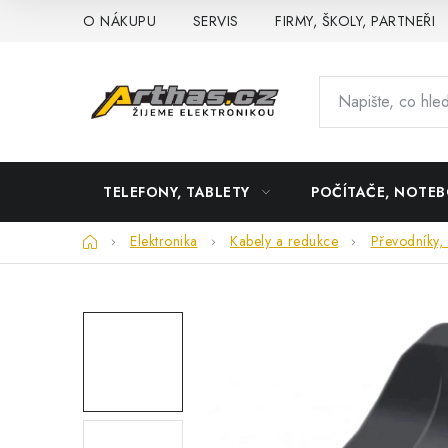
Přejít
O NÁKUPU
SERVIS
FIRMY, ŠKOLY, PARTNEŘI
na
obsah
TELEFONY, TABLETY
POČÍTAČE, NOTE
Domů
Elektronika
Kabely a redukce
Převodníky, 