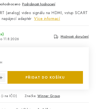
eohodnoceno
Podrobnosti hodnocení
T (analog) video signálu na HDMI, vstup SCART
 napájecí adaptér
Více informací
ks)
Možnosti doručení
11.8.2026
PH
:
PŘIDAT DO KOŠÍKU
 (i na IČO)
Značka:
Winner Group