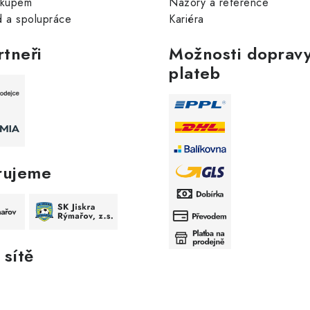
ákupem
Názory a reference
 a spolupráce
Kariéra
rtneři
Možnosti dopravy
plateb
rujeme
 sítě