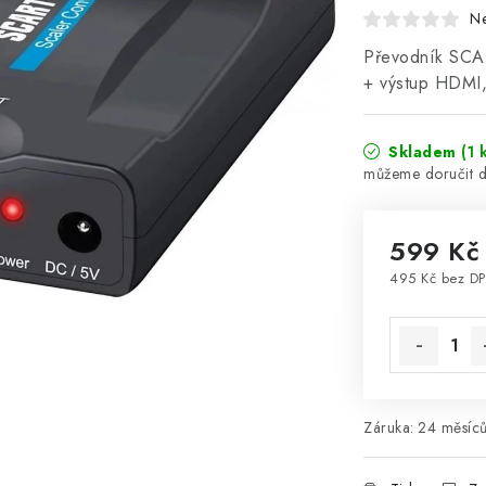
N
Převodník SCAR
+ výstup HDMI,
Skladem
(1 
599 Kč
495 Kč bez D
Měrná cena
Záruka
:
24 měsíců