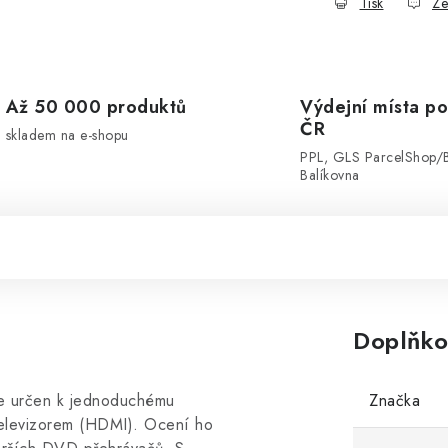
Tisk
Ze
Až 50 000 produktů
Výdejní místa po
ČR
skladem na e-shopu
PPL, GLS ParcelShop/
Balíkovna
Doplňko
je určen k jednoduchému
Značka
 televizorem (HDMI). Ocení ho