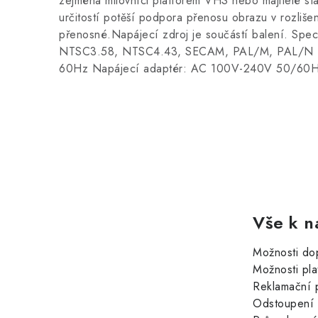
zejména milovníci platforem VHS nebo majitelé s
určitostí potěší podpora přenosu obrazu v rozliše
přenosné.Napájecí zdroj je součástí balení. Spec
NTSC3.58, NTSC4.43, SECAM, PAL/M, PAL/N 
60Hz Napájecí adaptér: AC 100V-240V 50/60
Vše k n
Možnosti do
Možnosti pla
Reklamační 
Odstoupení 