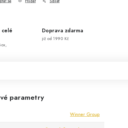
ptat se
Hlídat
Sdílet
 celé
Doprava zdarma
již od 1990 Kč
Box,
vé parametry
Winner Group