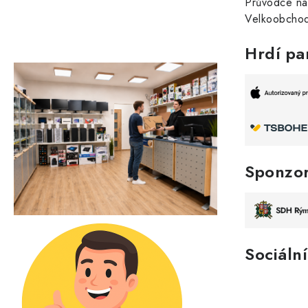
Průvodce n
Velkoobchod
Hrdí pa
Sponzo
Sociální