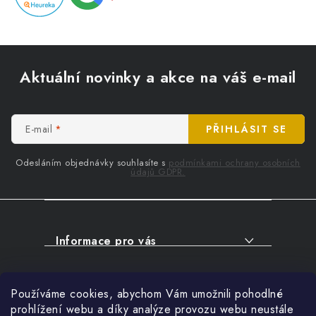
Z
á
Aktuální novinky a akce na váš e-mail
p
a
t
E-mail
PŘIHLÁSIT SE
í
Odesláním objednávky souhlasíte s
podmínkami ochrany osobních
údajů GDPR.
Informace pro vás
O NÁKUPU
Facebook
Používáme cookies, abychom Vám umožnili pohodlné
SERVIS
prohlížení webu a díky analýze provozu webu neustále