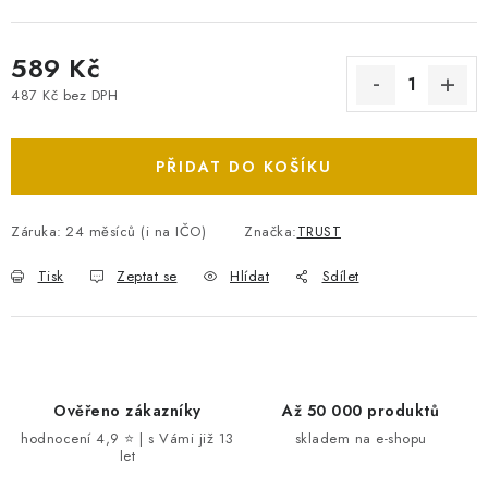
589 Kč
487 Kč bez DPH
Měrná cena:
PŘIDAT DO KOŠÍKU
Záruka
:
24 měsíců (i na IČO)
Značka:
TRUST
Tisk
Zeptat se
Hlídat
Sdílet
Ověřeno zákazníky
Až 50 000 produktů
hodnocení 4,9 ⭐ | s Vámi již 13
skladem na e-shopu
let