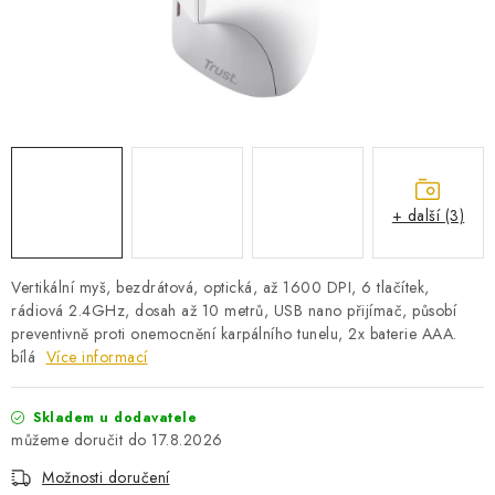
PRO KUTILY
VÝPRODEJ
O NÁKUPU
SERVIS
FIRMY, ŠKOLY, PARTNEŘI
ARTHAS MAGAZÍN
O NÁS
+ další (3)
Vertikální myš, bezdrátová, optická, až 1600 DPI, 6 tlačítek,
rádiová 2.4GHz, dosah až 10 metrů, USB nano přijímač, působí
preventivně proti onemocnění karpálního tunelu, 2x baterie AAA.
bílá
Více informací
Skladem u dodavatele
17.8.2026
Možnosti doručení