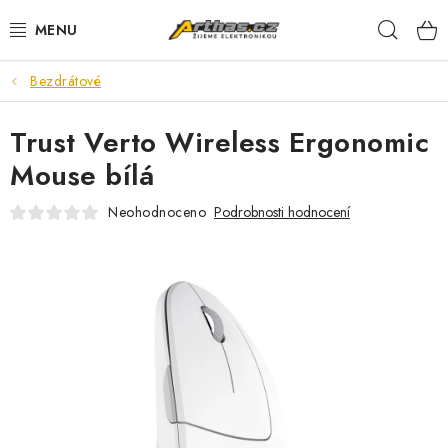
Přejít
Hleda
na
obsah
Bezdrátové
TELEFONY, TABLETY
Trust Verto Wireless Ergonomic
POČÍTAČE, NOTEBOOKY
Mouse bílá
PRO HRÁČE
Neohodnoceno
Podrobnosti hodnocení
ELEKTRONIKA
PŘEDVÁDĚCÍ ELEKTRONIKA
SPOTŘEBIČE
DŮM