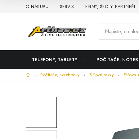
Přejít
O NÁKUPU
SERVIS
FIRMY, ŠKOLY, PARTNEŘI
na
obsah
TELEFONY, TABLETY
POČÍTAČE, NOTE
Domů
Počítače, notebooky
Síťové prvky
Síťová k