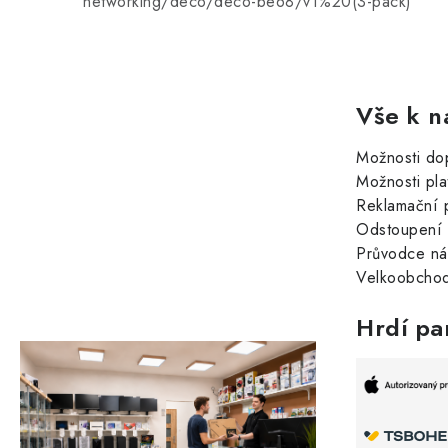
networking/deco/deco-be68/v1%20(3-pack)
Vše k n
Možnosti do
Možnosti pla
Reklamační 
Odstoupení 
Průvodce n
Velkoobchod
Hrdí pa