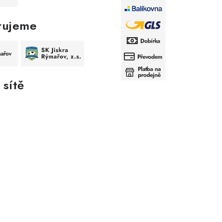
rujeme
 sítě