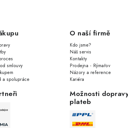
ákupu
O naší firmě
pravy
Kdo jsme?
tby
Náš servis
proces
Kontakty
od smlouvy
Prodejna - Rýmařov
ákupem
Názory a reference
 a spolupráce
Kariéra
rtneři
Možnosti dopravy
plateb