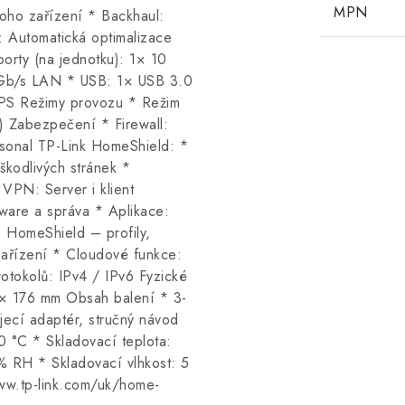
MPN
noho zařízení * Backhaul:
: Automatická optimalizace
porty (na jednotku): 1× 10
b/s LAN * USB: 1× USB 3.0
WPS Režimy provozu * Režim
) Zabezpečení * Firewall:
sonal TP-Link HomeShield: *
škodlivých stránek *
VPN: Server i klient
are a správa * Aplikace:
 HomeShield – profily,
 zařízení * Cloudové funkce:
tokolů: IPv4 / IPv6 Fyzické
 × 176 mm Obsah balení * 3-
ecí adaptér, stručný návod
 °C * Skladovací teplota:
% RH * Skladovací vlhkost: 5
w.tp-link.com/uk/home-