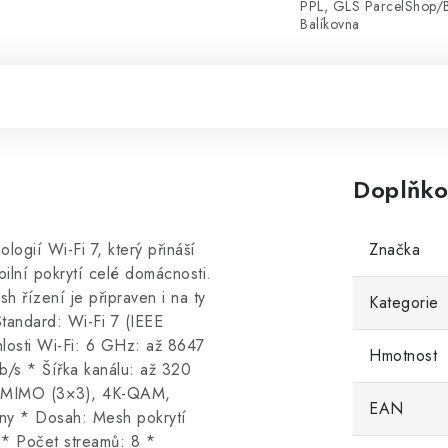
PPL, GLS ParcelShop/
Balíkovna
Doplňko
gií Wi-Fi 7, který přináší
Značka
bilní pokrytí celé domácnosti.
 řízení je připraven i na ty
Kategorie
Standard: Wi-Fi 7 (IEEE
losti Wi-Fi: 6 GHz: až 8647
Hmotnost
/s * Šířka kanálu: až 320
-MIMO (3×3), 4K-QAM,
EAN
ény * Dosah: Mesh pokrytí
 * Počet streamů: 8 *