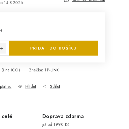
14.8.2026
PH
:
PŘIDAT DO KOŠÍKU
 (i na IČO)
Značka:
TP-LINK
ptat se
Hlídat
Sdílet
 celé
Doprava zdarma
již od 1990 Kč