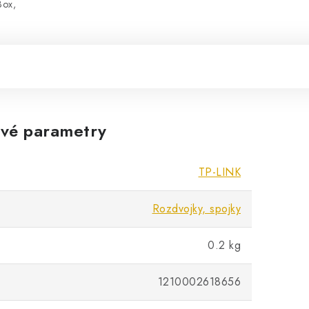
Box,
vé parametry
TP-LINK
Rozdvojky, spojky
0.2 kg
1210002618656