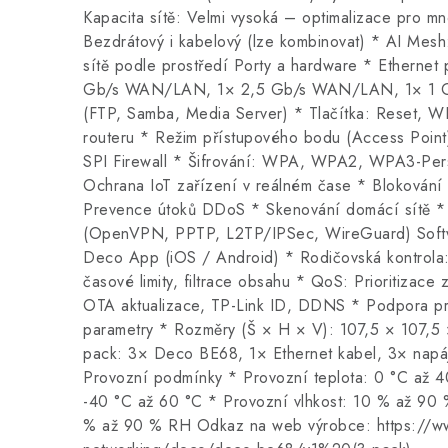
Kapacita sítě: Velmi vysoká – optimalizace pro m
Bezdrátový i kabelový (lze kombinovat) * AI Mesh
sítě podle prostředí Porty a hardware * Ethernet 
Gb/s WAN/LAN, 1× 2,5 Gb/s WAN/LAN, 1× 1 G
(FTP, Samba, Media Server) * Tlačítka: Reset, 
routeru * Režim přístupového bodu (Access Point
SPI Firewall * Šifrování: WPA, WPA2, WPA3-Per
Ochrana IoT zařízení v reálném čase * Blokování 
Prevence útoků DDoS * Skenování domácí sítě * 
(OpenVPN, PPTP, L2TP/IPSec, WireGuard) Softw
Deco App (iOS / Android) * Rodičovská kontrola:
časové limity, filtrace obsahu * QoS: Prioritizace
OTA aktualizace, TP-Link ID, DDNS * Podpora pro
parametry * Rozměry (Š × H × V): 107,5 × 107,5
pack: 3× Deco BE68, 1× Ethernet kabel, 3× napáj
Provozní podmínky * Provozní teplota: 0 °C až 40
-40 °C až 60 °C * Provozní vlhkost: 10 % až 90 
% až 90 % RH Odkaz na web výrobce: https://ww