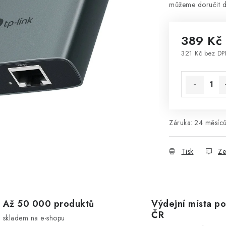
389 Kč
321 Kč bez D
Měrná cena
Záruka
:
24 měsíců
Tisk
Ze
Až 50 000 produktů
Výdejní místa po
ČR
skladem na e-shopu