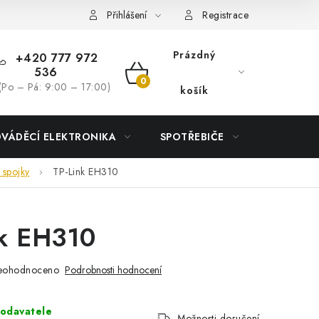
Přihlášení
Registrace
Prázdný
+420 777 972
536
NÁKUPNÍ
(Po – Pá: 9:00 – 17:00)
košík
KOŠÍK
DVÁDĚCÍ ELEKTRONIKA
SPOTŘEBIČE
DŮM
 spojky
TP-Link EH310
nk EH310
eohodnoceno
Podrobnosti hodnocení
odavatele
Možnosti doručení