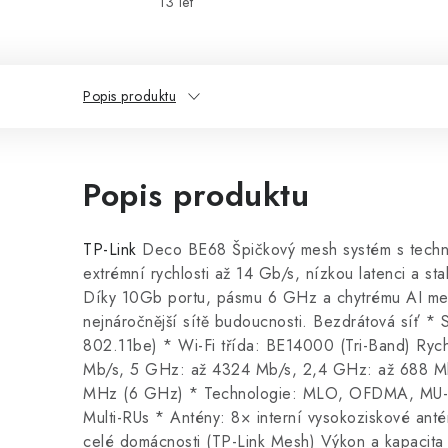
13 let
Popis produktu
Popis produktu
TP-Link
Deco BE68 Špičkový mesh systém s technolo
extrémní rychlosti až 14 Gb/s, nízkou latenci a sta
Díky 10Gb portu, pásmu 6 GHz a chytrému AI mesh
nejnáročnější sítě budoucnosti. Bezdrátová síť * 
802.11be) * Wi-Fi třída: BE14000 (Tri-Band) Rych
Mb/s, 5 GHz: až 4324 Mb/s, 2,4 GHz: až 688 Mb
MHz (6 GHz) * Technologie: MLO, OFDMA, MU
Multi-RUs * Antény: 8× interní vysokoziskové ant
celé domácnosti (TP-Link Mesh) Výkon a kapacita