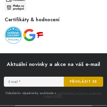
Certifikáty & hodnocení
Z
á
Aktuální novinky a akce na váš e-mail
p
a
t
E-mail
PŘIHLÁSIT SE
í
Odesláním objednávky souhlasíte s
podmínkami ochrany osobních
údajů GDPR.