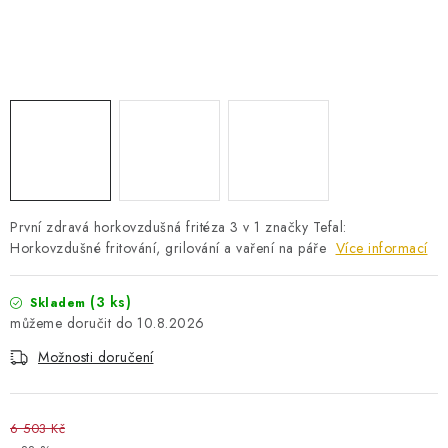
PRO KUTILY
VÝPRODEJ
O NÁKUPU
SERVIS
FIRMY, ŠKOLY, PARTNEŘI
ARTHAS MAGAZÍN
O NÁS
První zdravá horkovzdušná fritéza 3 v 1 značky Tefal:
Horkovzdušné fritování, grilování a vaření na páře
Více informací
(3 ks)
Skladem
10.8.2026
Možnosti doručení
6 503 Kč