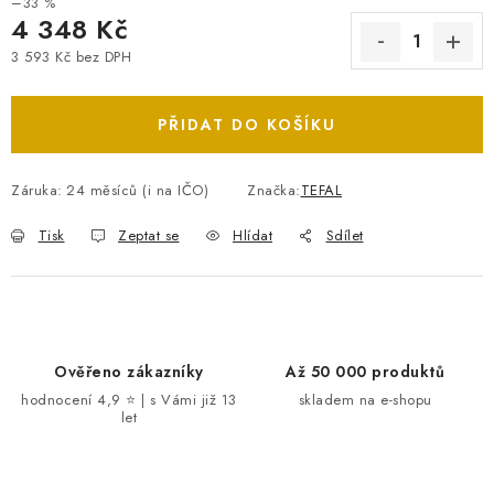
–33 %
4 348 Kč
3 593 Kč bez DPH
Měrná cena:
PŘIDAT DO KOŠÍKU
Záruka
:
24 měsíců (i na IČO)
Značka:
TEFAL
Tisk
Zeptat se
Hlídat
Sdílet
Ověřeno zákazníky
Až 50 000 produktů
hodnocení 4,9 ⭐ | s Vámi již 13
skladem na e-shopu
let