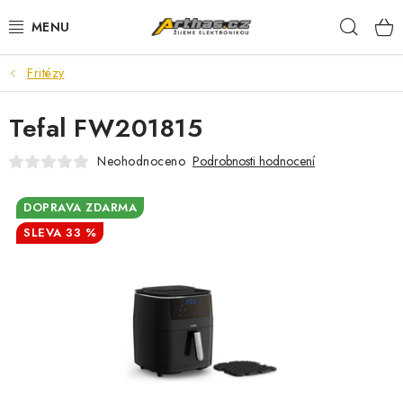
Přejít
Hleda
na
obsah
Fritézy
TELEFONY, TABLETY
Tefal FW201815
POČÍTAČE, NOTEBOOKY
Neohodnoceno
Podrobnosti hodnocení
PRO HRÁČE
DOPRAVA ZDARMA
ELEKTRONIKA
33 %
PŘEDVÁDĚCÍ ELEKTRONIKA
SPOTŘEBIČE
DŮM