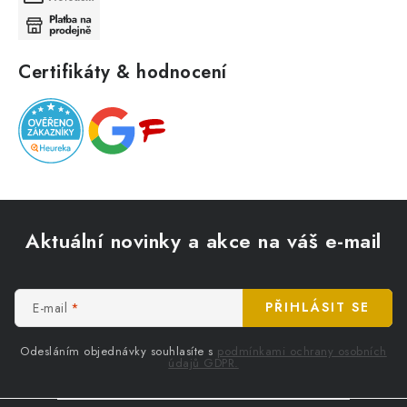
Certifikáty & hodnocení
Z
á
Aktuální novinky a akce na váš e-mail
p
a
t
E-mail
PŘIHLÁSIT SE
í
Odesláním objednávky souhlasíte s
podmínkami ochrany osobních
údajů GDPR.