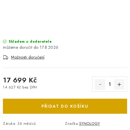
PRO KUTILY
VÝPRODEJ
O NÁKUPU
SERVIS
FIRMY, ŠKOLY, PARTNEŘI
ARTHAS MAGAZÍN
O NÁS
Skladem u dodavatele
17.8.2026
Možnosti doručení
17 699 Kč
14 627 Kč bez DPH
Měrná cena:
PŘIDAT DO KOŠÍKU
Záruka
:
36 měsíců
Značka:
SYNOLOGY