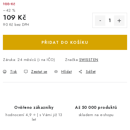
188 Kč
–42 %
109 Kč
90 Kč bez DPH
Měrná cena:
PŘIDAT DO KOŠÍKU
Záruka
:
24 měsíců (i na IČO)
Značka:
SWISSTEN
Tisk
Zeptat se
Hlídat
Sdílet
Ověřeno zákazníky
Až 50 000 produktů
hodnocení 4,9 ⭐ | s Vámi již 13
skladem na e-shopu
let