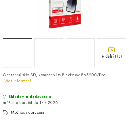
PRO KUTILY
VÝPRODEJ
O NÁKUPU
SERVIS
FIRMY, ŠKOLY, PARTNEŘI
ARTHAS MAGAZÍN
O NÁS
+ další (15)
Ochranné sklo 3D, kompatibilita Blackview BV5200/Pro
Více informací
Skladem u dodavatele
17.8.2026
Možnosti doručení