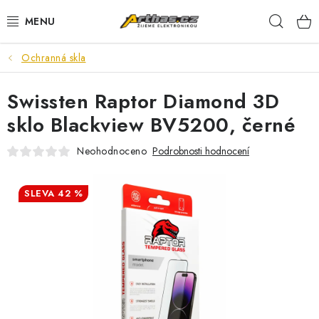
Přejít
Hleda
na
obsah
Ochranná skla
TELEFONY, TABLETY
Swissten Raptor Diamond 3D
POČÍTAČE, NOTEBOOKY
sklo Blackview BV5200, černé
PRO HRÁČE
Neohodnoceno
Podrobnosti hodnocení
ELEKTRONIKA
42 %
PŘEDVÁDĚCÍ ELEKTRONIKA
SPOTŘEBIČE
DŮM