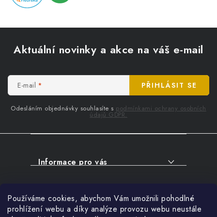
Z
á
Aktuální novinky a akce na váš e-mail
p
a
t
E-mail
PŘIHLÁSIT SE
í
Odesláním objednávky souhlasíte s
podmínkami ochrany osobních
údajů GDPR.
Informace pro vás
O NÁKUPU
Facebook
Používáme cookies, abychom Vám umožnili pohodlné
SERVIS
prohlížení webu a díky analýze provozu webu neustále