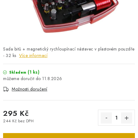
PRO KUTILY
VÝPRODEJ
O NÁKUPU
SERVIS
FIRMY, ŠKOLY, PARTNEŘI
ARTHAS MAGAZÍN
O NÁS
Sada bitů + magnetický rychloupínací nástavec v plastovém pouzdře
- 32 ks
Více informací
(1 ks)
Skladem
11.8.2026
Možnosti doručení
295 Kč
244 Kč bez DPH
Měrná cena: