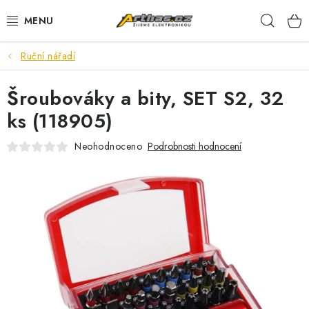
Přejít
Hleda
na
obsah
Ruční nářadí
TELEFONY, TABLETY
Šroubováky a bity, SET S2, 32
POČÍTAČE, NOTEBOOKY
ks (118905)
PRO HRÁČE
Neohodnoceno
Podrobnosti hodnocení
ELEKTRONIKA
PŘEDVÁDĚCÍ ELEKTRONIKA
SPOTŘEBIČE
DŮM