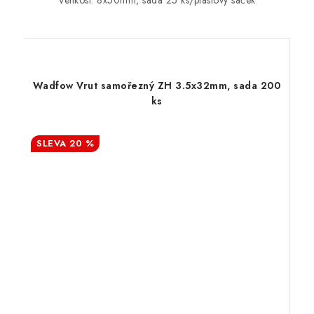
Velikost: 8x50mm, sada 25 ks/plastový sáček
Wadfow Vrut samořezný ZH 3.5x32mm, sada 200
ks
20 %