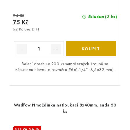
94 Kč
(3 ks)
Skladem
75 Kč
62 Kč bez DPH
Balení obsahuje 200 ks samořezných šroubů se
zápustnou hlavou o rozměru #6×1-1/4" (3,5×32 mm).
Wadfow Hmoždinka natloukací 8x40mm, sada 50
ks
54 %