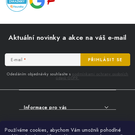
Z
á
Aktuální novinky a akce na váš e-mail
p
a
t
E-mail
PŘIHLÁSIT SE
í
Odesláním objednávky souhlasíte s
podmínkami ochrany osobních
údajů GDPR.
Informace pro vás
O NÁKUPU
Facebook
Používáme cookies, abychom Vám umožnili pohodlné
SERVIS