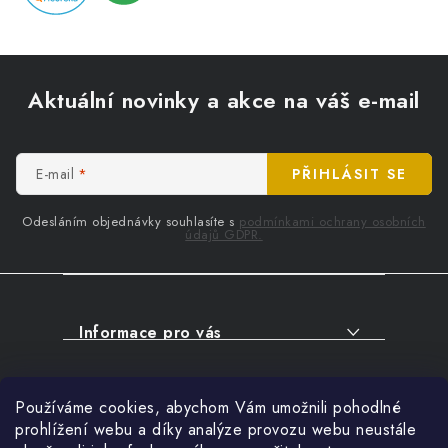
Z
á
Aktuální novinky a akce na váš e-mail
p
a
t
E-mail
PŘIHLÁSIT SE
í
Odesláním objednávky souhlasíte s
podmínkami ochrany osobních
údajů GDPR.
Informace pro vás
O NÁKUPU
Facebook
Používáme cookies, abychom Vám umožnili pohodlné
SERVIS
prohlížení webu a díky analýze provozu webu neustále
FIRMY, ŠKOLY, PARTNEŘI