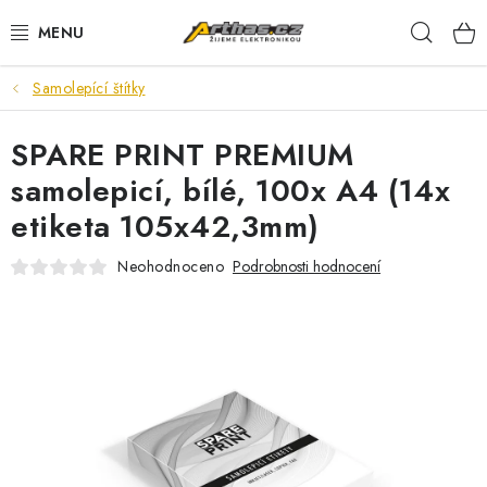
Přejít
Hleda
na
obsah
Samolepící štítky
TELEFONY, TABLETY
SPARE PRINT PREMIUM
POČÍTAČE, NOTEBOOKY
samolepicí, bílé, 100x A4 (14x
PRO HRÁČE
etiketa 105x42,3mm)
ELEKTRONIKA
Neohodnoceno
Podrobnosti hodnocení
PŘEDVÁDĚCÍ ELEKTRONIKA
SPOTŘEBIČE
DŮM