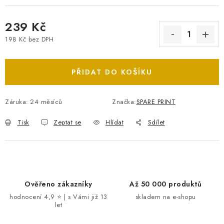
239 Kč
198 Kč bez DPH
Měrná cena:
PŘIDAT DO KOŠÍKU
Záruka
:
24 měsíců
Značka:
SPARE PRINT
Tisk
Zeptat se
Hlídat
Sdílet
Ověřeno zákazníky
Až 50 000 produktů
hodnocení 4,9 ⭐ | s Vámi již 13
skladem na e-shopu
let