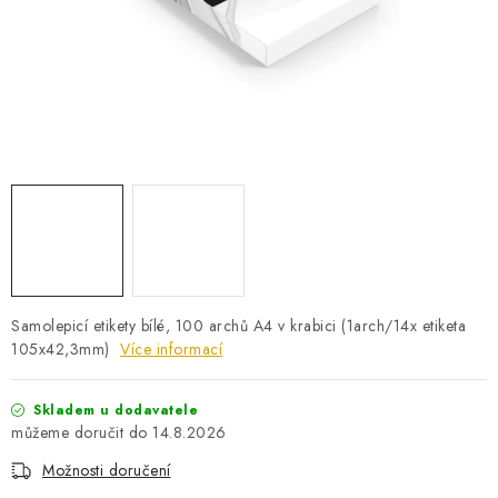
PRO KUTILY
VÝPRODEJ
O NÁKUPU
SERVIS
FIRMY, ŠKOLY, PARTNEŘI
ARTHAS MAGAZÍN
O NÁS
Samolepicí etikety bílé, 100 archů A4 v krabici (1arch/­14x etiketa
105x42,3mm)
Více informací
Skladem u dodavatele
14.8.2026
Možnosti doručení