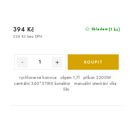
394 Kč
(1 ks)
Skladem
326 Kč bez DPH
rychlovarná konvice • objem 1,7l • příkon 2200W •
centrální 360° STRIX konektor • manuální otevírání víka •
filtr