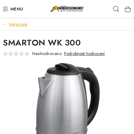
Přejít
Hleda
na
obsah
Nerezové
TELEFONY, TABLETY
SMARTON WK 300
POČÍTAČE, NOTEBOOKY
Neohodnoceno
Podrobnosti hodnocení
PRO HRÁČE
ELEKTRONIKA
PŘEDVÁDĚCÍ ELEKTRONIKA
SPOTŘEBIČE
DŮM