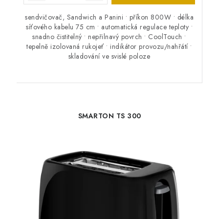
sendvičovač, Sandwich a Panini • příkon 800W • délka
síťového kabelu 75 cm • automatická regulace teploty •
snadno čistitelný • nepřilnavý povrch • CoolTouch •
tepelně izolovaná rukojeť • indikátor provozu/nahřátí •
skladování ve svislé poloze
SMARTON TS 300