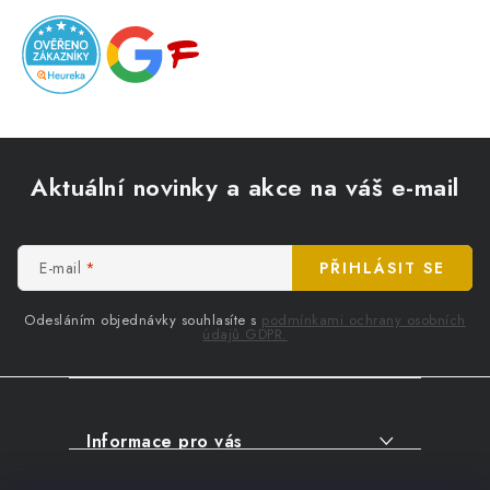
Z
á
Aktuální novinky a akce na váš e-mail
p
a
t
E-mail
PŘIHLÁSIT SE
í
Odesláním objednávky souhlasíte s
podmínkami ochrany osobních
údajů GDPR.
Informace pro vás
O NÁKUPU