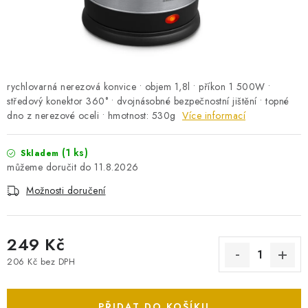
PRO KUTILY
VÝPRODEJ
O NÁKUPU
SERVIS
FIRMY, ŠKOLY, PARTNEŘI
rychlovarná nerezová konvice • objem 1,8l • příkon 1 500W •
ARTHAS MAGAZÍN
O NÁS
středový konektor 360° • dvojnásobné bezpečnostní jištění • topné
dno z nerezové oceli • hmotnost: 530g
Více informací
(1 ks)
Skladem
11.8.2026
Možnosti doručení
249 Kč
206 Kč bez DPH
Měrná cena:
PŘIDAT DO KOŠÍKU