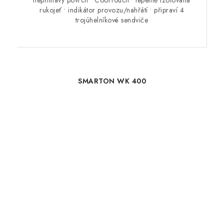
nepřilnavý povrch • CoolTouch • tepelně izolovaná
rukojeť • indikátor provozu/nahřátí • připraví 4
trojúhelníkové sendviče
SMARTON WK 400