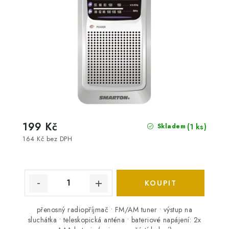
199 Kč
(1 ks)
Skladem
164 Kč bez DPH
přenosný radiopříjmač • FM/AM tuner • výstup na
sluchátka • teleskopická anténa • bateriové napájení: 2x