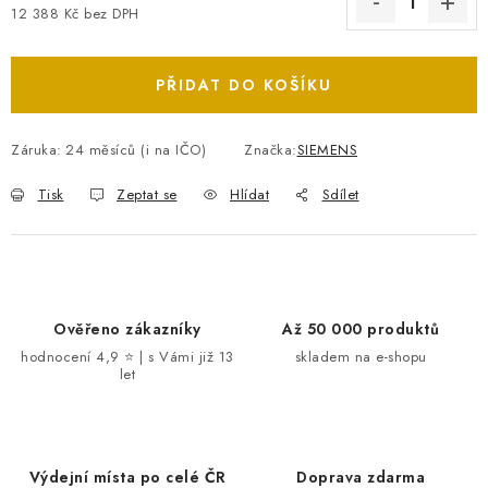
12 388 Kč bez DPH
Měrná cena:
PŘIDAT DO KOŠÍKU
Záruka
:
24 měsíců (i na IČO)
Značka:
SIEMENS
Tisk
Zeptat se
Hlídat
Sdílet
Ověřeno zákazníky
Až 50 000 produktů
hodnocení 4,9 ⭐ | s Vámi již 13
skladem na e-shopu
let
Výdejní místa po celé ČR
Doprava zdarma