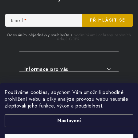
p
a
t
E-mail
PŘIHLÁSIT SE
í
Odesláním objednávky souhlasíte s
podmínkami ochrany osobních
údajů GDPR.
Informace pro vás
O NÁKUPU
Facebook
Používáme cookies, abychom Vám umožnili pohodlné
SERVIS
prohlížení webu a díky analýze provozu webu neustále
FIRMY, ŠKOLY, PARTNEŘI
zlepšovali jeho funkce, výkon a použitelnost.
Přihlášení
ARTHAS MAGAZÍN
E-mail
Nastavení
O NÁS
Nákupní košík