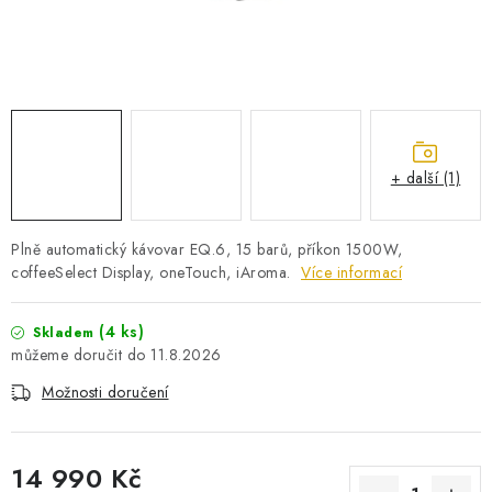
PRO KUTILY
VÝPRODEJ
O NÁKUPU
SERVIS
FIRMY, ŠKOLY, PARTNEŘI
ARTHAS MAGAZÍN
O NÁS
+ další (1)
Plně automatický kávovar EQ.6, 15 barů, příkon 1500W,
coffeeSelect Display, oneTouch, iAroma.
Více informací
(4 ks)
Skladem
11.8.2026
Možnosti doručení
14 990 Kč