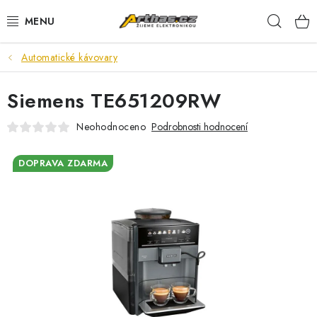
Přejít
Hleda
na
obsah
Automatické kávovary
TELEFONY, TABLETY
Siemens TE651209RW
POČÍTAČE, NOTEBOOKY
Neohodnoceno
Podrobnosti hodnocení
PRO HRÁČE
DOPRAVA ZDARMA
ELEKTRONIKA
PŘEDVÁDĚCÍ ELEKTRONIKA
SPOTŘEBIČE
DŮM