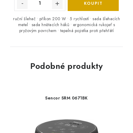
ruční šlehač • příkon 200 W • 5 rychlostí • sada šlehacích
metel • sada hnětacích háků • ergonomická rukojeť s
pryžovým povrchem • tepelná pojistka proti přehřátí
Podobné produkty
Sencor SRM 0671BK