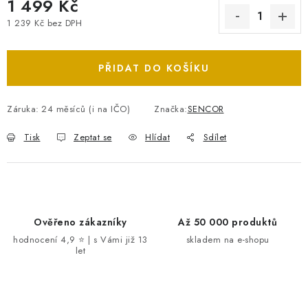
1 499 Kč
1 239 Kč bez DPH
Měrná cena:
PŘIDAT DO KOŠÍKU
Záruka
:
24 měsíců (i na IČO)
Značka:
SENCOR
Tisk
Zeptat se
Hlídat
Sdílet
Ověřeno zákazníky
Až 50 000 produktů
hodnocení 4,9 ⭐ | s Vámi již 13
skladem na e-shopu
let