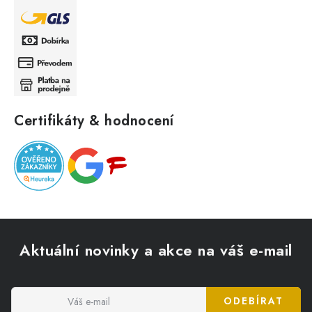
Certifikáty & hodnocení
Z
á
Aktuální novinky a akce na váš e-mail
p
a
t
ODEBÍRAT