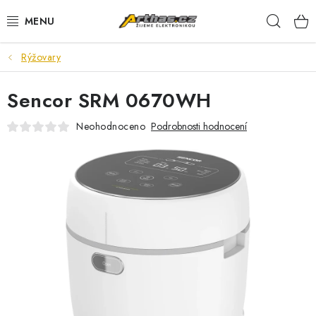
Přejít
Hleda
na
obsah
Rýžovary
TELEFONY, TABLETY
Sencor SRM 0670WH
POČÍTAČE, NOTEBOOKY
Neohodnoceno
Podrobnosti hodnocení
PRO HRÁČE
ELEKTRONIKA
PŘEDVÁDĚCÍ ELEKTRONIKA
SPOTŘEBIČE
DŮM