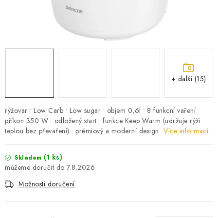
PRO KUTILY
VÝPRODEJ
O NÁKUPU
SERVIS
FIRMY, ŠKOLY, PARTNEŘI
ARTHAS MAGAZÍN
O NÁS
+ další (15)
rýžovar • Low Carb • Low sugar • objem 0,6l • 8 funkcní vaření •
příkon 350 W • odložený start • funkce Keep Warm (udržuje rýži
teplou bez převaření) • prémiový a moderní design
Více informací
(1 ks)
Skladem
7.8.2026
Možnosti doručení