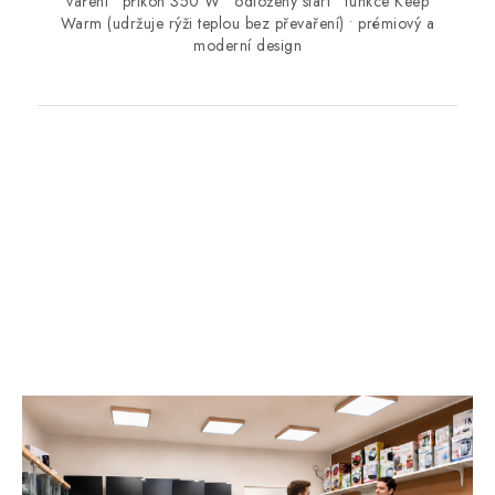
vaření • příkon 350 W • odložený start • funkce Keep
Warm (udržuje rýži teplou bez převaření) • prémiový a
moderní design