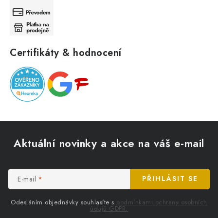
Certifikáty & hodnocení
Z
á
Aktuální novinky a akce na váš e-mail
p
a
t
E-mail
PŘIHLÁSIT SE
í
Odesláním objednávky souhlasíte s
podmínkami ochrany osobních
údajů GDPR.