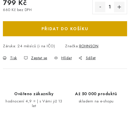
799 Kč
660 Kč bez DPH
Měrná cena:
PŘIDAT DO KOŠÍKU
Záruka
:
24 měsíců (i na IČO)
Značka:
ROHNSON
Tisk
Zeptat se
Hlídat
Sdílet
Ověřeno zákazníky
Až 50 000 produktů
hodnocení 4,9 ⭐ | s Vámi již 13
skladem na e-shopu
let