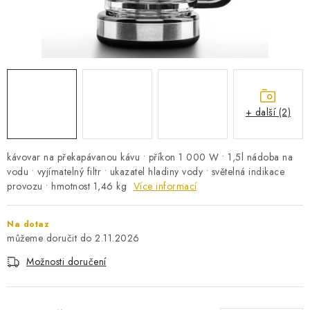
PRO KUTILY
VÝPRODEJ
O NÁKUPU
SERVIS
FIRMY, ŠKOLY, PARTNEŘI
ARTHAS MAGAZÍN
O NÁS
+ další (2)
kávovar na překapávanou kávu • příkon 1 000 W • 1,5l nádoba na
vodu • vyjímatelný filtr • ukazatel hladiny vody • světelná indikace
provozu • hmotnost 1,46 kg
Více informací
Na dotaz
2.11.2026
Možnosti doručení