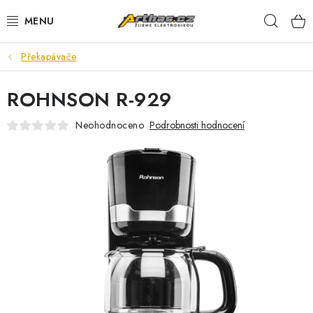
Přejít
Hleda
na
obsah
Překapávače
TELEFONY, TABLETY
ROHNSON R-929
POČÍTAČE, NOTEBOOKY
Neohodnoceno
Podrobnosti hodnocení
PRO HRÁČE
ELEKTRONIKA
PŘEDVÁDĚCÍ ELEKTRONIKA
SPOTŘEBIČE
DŮM