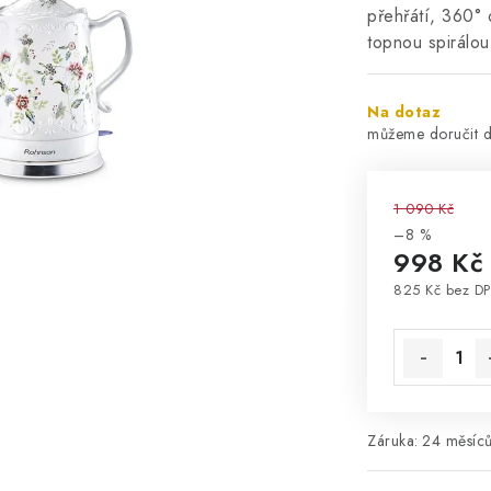
přehřátí, 360°
topnou spirálo
Na dotaz
1 090 Kč
–8 %
998 Kč
825 Kč bez D
Měrná cena
Záruka
:
24 měsíců