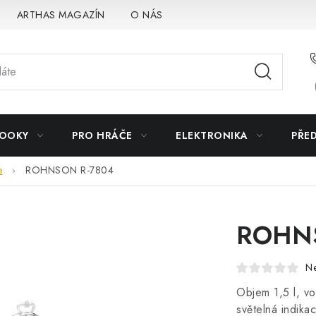
ARTHAS MAGAZÍN
O NÁS
BOOKY
PRO HRÁČE
ELEKTRONIKA
PŘE
e
ROHNSON R-7804
ROHN
N
Objem 1,5 l, vo
světelná indika