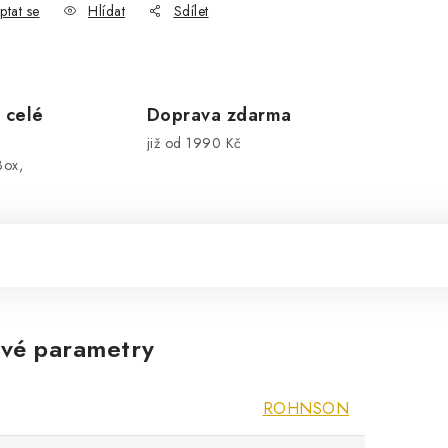
ptat se
Hlídat
Sdílet
 celé
Doprava zdarma
již od 1990 Kč
Box,
vé parametry
ROHNSON