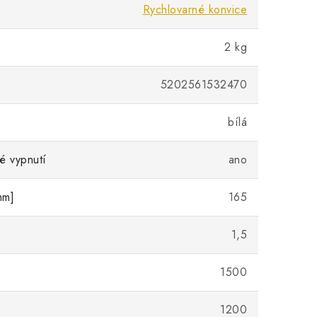
Rychlovarné konvice
2 kg
5202561532470
bílá
é vypnutí
ano
mm]
165
1,5
1500
]
1200