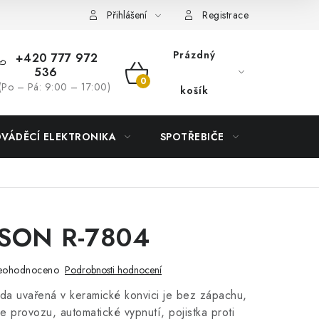
Přihlášení
Registrace
Prázdný
+420 777 972
536
NÁKUPNÍ
(Po – Pá: 9:00 – 17:00)
košík
KOŠÍK
DVÁDĚCÍ ELEKTRONIKA
SPOTŘEBIČE
DŮM
SON R-7804
eohodnoceno
Podrobnosti hodnocení
da uvařená v keramické konvici je bez zápachu,
ce provozu, automatické vypnutí, pojistka proti