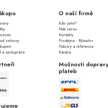
ákupu
O naší firmě
pravy
Kdo jsme?
tby
Náš servis
proces
Kontakty
od smlouvy
Prodejna - Rýmařov
ákupem
Názory a reference
 a spolupráce
Kariéra
rtneři
Možnosti dopravy
plateb
rujeme