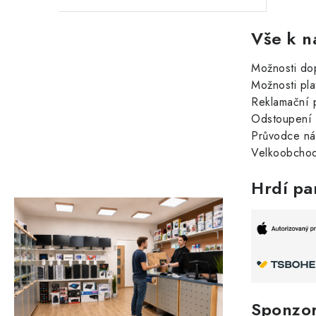
Vše k n
Možnosti do
Možnosti pla
Reklamační 
Odstoupení 
Průvodce n
Velkoobchod
Hrdí pa
Sponzo