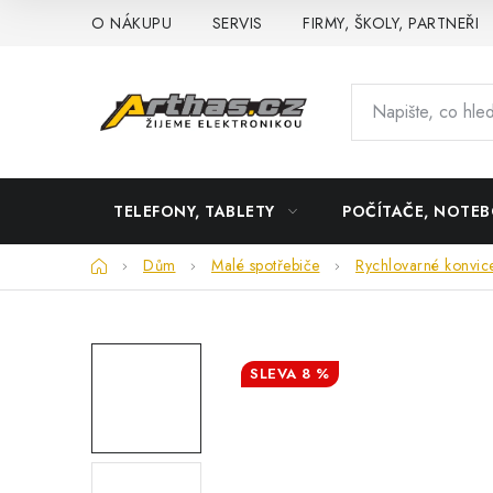
Přejít
O NÁKUPU
SERVIS
FIRMY, ŠKOLY, PARTNEŘI
na
obsah
TELEFONY, TABLETY
POČÍTAČE, NOTE
Domů
Dům
Malé spotřebiče
Rychlovarné konvic
8 %