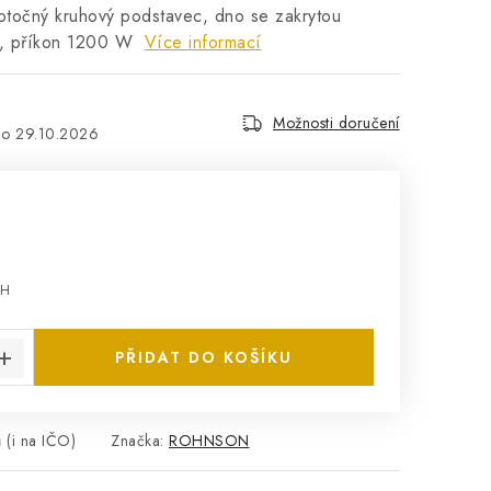
 otočný kruhový podstavec, dno se zakrytou
u, příkon 1200 W
Více informací
Možnosti doručení
29.10.2026
PH
:
PŘIDAT DO KOŠÍKU
 (i na IČO)
Značka:
ROHNSON