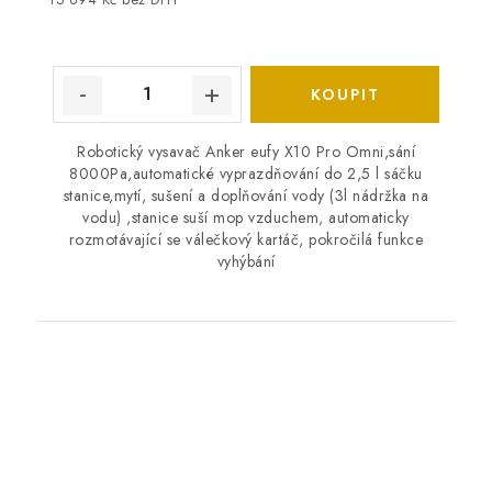
Robotický vysavač Anker eufy X10 Pro Omni,sání
8000Pa,automatické vyprazdňování do 2,5 l sáčku
stanice,mytí, sušení a doplňování vody (3l nádržka na
vodu) ,stanice suší mop vzduchem, automaticky
rozmotávající se válečkový kartáč, pokročilá funkce
vyhýbání