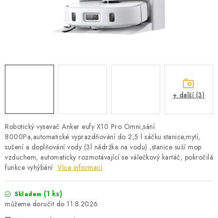
PRO KUTILY
VÝPRODEJ
O NÁKUPU
SERVIS
FIRMY, ŠKOLY, PARTNEŘI
ARTHAS MAGAZÍN
O NÁS
+ další (3)
Robotický vysavač Anker eufy X10 Pro Omni,sání
8000Pa,automatické vyprazdňování do 2,5 l sáčku stanice,mytí,
sušení a doplňování vody (3l nádržka na vodu) ,stanice suší mop
vzduchem, automaticky rozmotávající se válečkový kartáč, pokročilá
funkce vyhýbání
Více informací
(1 ks)
Skladem
11.8.2026