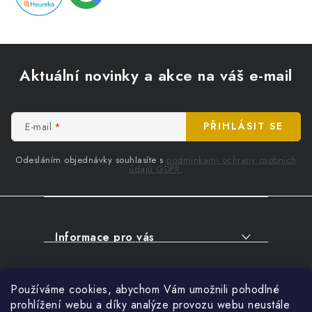
Z
á
Aktuální novinky a akce na váš e-mail
p
a
t
E-mail
PŘIHLÁSIT SE
í
Odesláním objednávky souhlasíte s
podmínkami ochrany osobních
údajů GDPR.
Informace pro vás
O NÁKUPU
Facebook
Používáme cookies, abychom Vám umožnili pohodlné
SERVIS
prohlížení webu a díky analýze provozu webu neustále