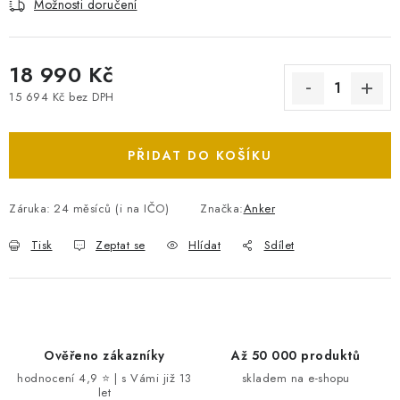
Možnosti doručení
18 990 Kč
15 694 Kč bez DPH
Měrná cena:
PŘIDAT DO KOŠÍKU
Záruka
:
24 měsíců (i na IČO)
Značka:
Anker
Tisk
Zeptat se
Hlídat
Sdílet
Ověřeno zákazníky
Až 50 000 produktů
hodnocení 4,9 ⭐ | s Vámi již 13
skladem na e-shopu
let