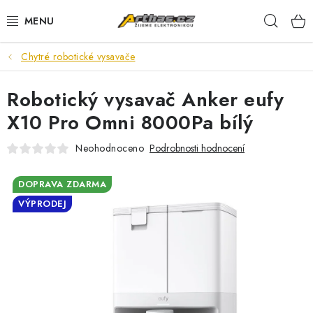
Přejít
Hleda
na
obsah
Chytré robotické vysavače
TELEFONY, TABLETY
Robotický vysavač Anker eufy
POČÍTAČE, NOTEBOOKY
X10 Pro Omni 8000Pa bílý
PRO HRÁČE
Neohodnoceno
Podrobnosti hodnocení
ELEKTRONIKA
DOPRAVA ZDARMA
VÝPRODEJ
PŘEDVÁDĚCÍ ELEKTRONIKA
SPOTŘEBIČE
DŮM