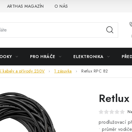
ARTHAS MAGAZÍN
O NÁS
BOOKY
PRO HRÁČE
ELEKTRONIKA
PŘE
í kabely a přívody 230V
1 zásuvka
Retlux RPC 82
Retlux
N
prodlužovací př
• průměr vodič