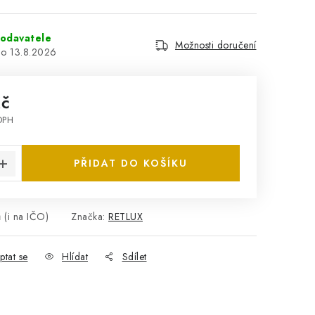
odavatele
Možnosti doručení
13.8.2026
Kč
DPH
:
PŘIDAT DO KOŠÍKU
 (i na IČO)
Značka:
RETLUX
ptat se
Hlídat
Sdílet