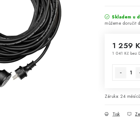
Skladem u d
1 259 
1 041 Kč bez 
Měrná cena
Záruka
:
24 měsíců
Tisk
Ze