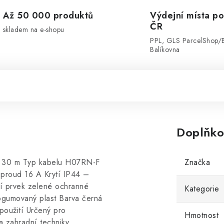
Až 50 000 produktů
Výdejní místa po
ČR
skladem na e-shopu
PPL, GLS ParcelShop/
Balíkovna
Doplňko
 30 m Typ kabelu H07RN-F
Značka
proud 16 A Krytí IP44 –
ní prvek zelené ochranné
Kategorie
ogumovaný plast Barva černá
použití Určený pro
Hmotnost
a zahradní techniky