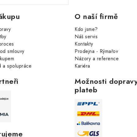
ákupu
O naší firmě
pravy
Kdo jsme?
tby
Náš servis
proces
Kontakty
od smlouvy
Prodejna - Rýmařov
ákupem
Názory a reference
 a spolupráce
Kariéra
rtneři
Možnosti dopravy
plateb
rujeme