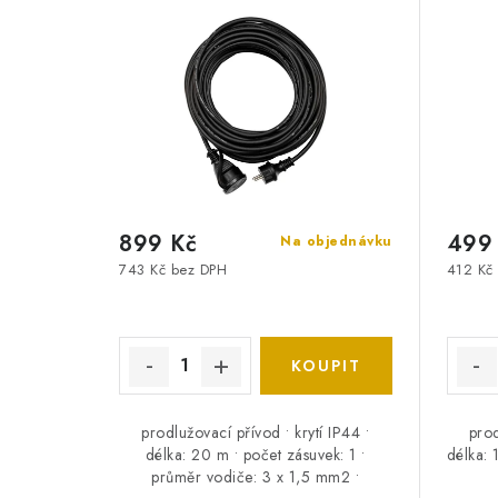
899 Kč
499
Na objednávku
743 Kč bez DPH
412 Kč
prodlužovací přívod • krytí IP44 •
prod
délka: 20 m • počet zásuvek: 1 •
délka: 
průměr vodiče: 3 x 1,5 mm2 •