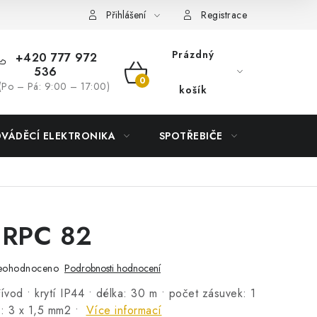
Přihlášení
Registrace
Prázdný
+420 777 972
536
NÁKUPNÍ
(Po – Pá: 9:00 – 17:00)
košík
KOŠÍK
DVÁDĚCÍ ELEKTRONIKA
SPOTŘEBIČE
DŮM
 RPC 82
eohodnoceno
Podrobnosti hodnocení
ívod • krytí IP44 • délka: 30 m • počet zásuvek: 1
e: 3 x 1,5 mm2 •
Více informací