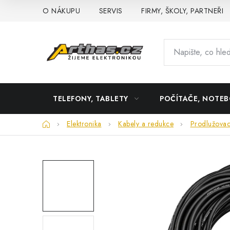
Přejít
O NÁKUPU
SERVIS
FIRMY, ŠKOLY, PARTNEŘI
na
obsah
TELEFONY, TABLETY
POČÍTAČE, NOTE
Domů
Elektronika
Kabely a redukce
Prodlužovac