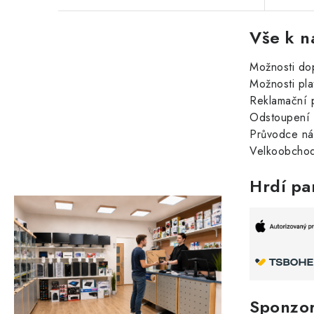
Vše k n
Možnosti do
Možnosti pla
Reklamační 
Odstoupení 
Průvodce n
Velkoobchod
Hrdí pa
Sponzo