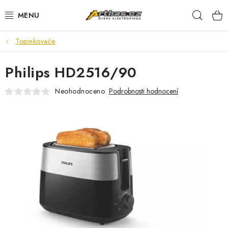
Přejít
Hleda
na
obsah
Topinkovače
TELEFONY, TABLETY
Philips HD2516/90
POČÍTAČE, NOTEBOOKY
Neohodnoceno
Podrobnosti hodnocení
PRO HRÁČE
ELEKTRONIKA
PŘEDVÁDĚCÍ ELEKTRONIKA
SPOTŘEBIČE
DŮM