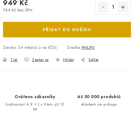
949 Kč
784 Kč bez DPH
Měrná cena:
PŘIDAT DO KOŠÍKU
Záruka
:
24 měsíců (i na IČO)
Značka:
PHILIPS
Tisk
Zeptat se
Hlídat
Sdílet
Ověřeno zákazníky
Až 50 000 produktů
hodnocení 4,9 ⭐ | s Vámi již 13
skladem na e-shopu
let