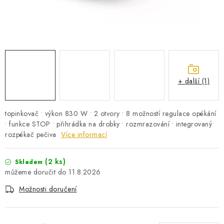
PRO KUTILY
VÝPRODEJ
O NÁKUPU
SERVIS
FIRMY, ŠKOLY, PARTNEŘI
ARTHAS MAGAZÍN
O NÁS
+ další (1)
topinkovač • výkon 830 W • 2 otvory • 8 možností regulace opékání
• funkce STOP • přihrádka na drobky • rozmrazování • integrovaný
rozpékač pečiva
Více informací
(2 ks)
Skladem
11.8.2026
Možnosti doručení