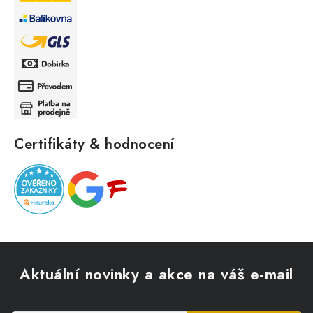
Certifikáty & hodnocení
Z
á
Aktuální novinky a akce na váš e-mail
p
a