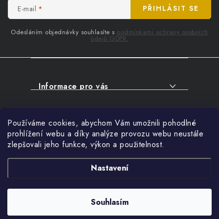
t
E-mail
PŘIHLÁSIT SE
í
Odesláním objednávky souhlasíte s
podmínkami ochrany osobních
údajů GDPR.
Informace pro vás
O NÁKUPU
Facebook
Používáme cookies, abychom Vám umožnili pohodlné
SERVIS
prohlížení webu a díky analýze provozu webu neustále
FIRMY, ŠKOLY, PARTNEŘI
zlepšovali jeho funkce, výkon a použitelnost.
Přihlášení
ARTHAS MAGAZÍN
E-mail
Nastavení
O NÁS
Nákupní košík
Souhlasím
Copyright 2026
ARTHAS.CZ
. Všechna práva vyhrazena.
0
KS /
0 KČ
Vytvořil Shoptet
Heslo