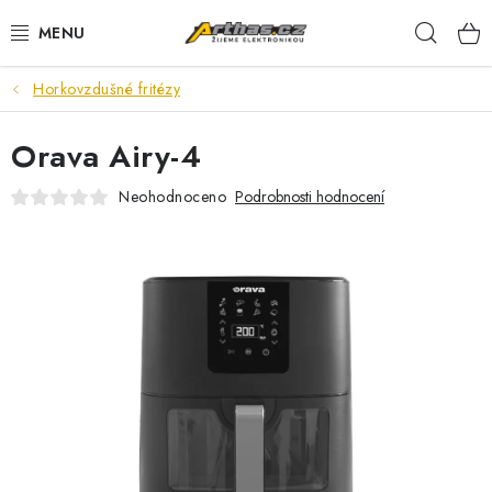
Přejít
Hleda
na
obsah
Horkovzdušné fritézy
TELEFONY, TABLETY
Orava Airy-4
POČÍTAČE, NOTEBOOKY
Neohodnoceno
Podrobnosti hodnocení
PRO HRÁČE
ELEKTRONIKA
PŘEDVÁDĚCÍ ELEKTRONIKA
SPOTŘEBIČE
DŮM