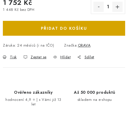
1 752 Kč
1 448 Kč bez DPH
Měrná cena:
PŘIDAT DO KOŠÍKU
Záruka
:
24 měsíců (i na IČO)
Značka:
ORAVA
Tisk
Zeptat se
Hlídat
Sdílet
Ověřeno zákazníky
Až 50 000 produktů
hodnocení 4,9 ⭐ | s Vámi již 13
skladem na e-shopu
let