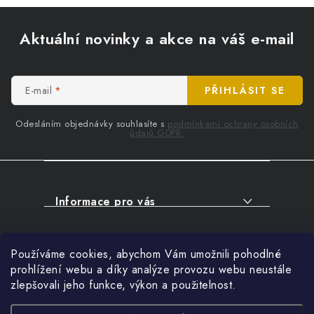
Z
á
Aktuální novinky a akce na váš e-mail
p
a
t
E-mail
PŘIHLÁSIT SE
í
Odesláním objednávky souhlasíte s
podmínkami ochrany osobních
údajů GDPR.
Informace pro vás
O NÁKUPU
Facebook
Používáme cookies, abychom Vám umožnili pohodlné
SERVIS
prohlížení webu a díky analýze provozu webu neustále
FIRMY, ŠKOLY, PARTNEŘI
zlepšovali jeho funkce, výkon a použitelnost.
Přihlášení
ARTHAS MAGAZÍN