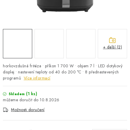
PRO KUTILY
VÝPRODEJ
O NÁKUPU
SERVIS
FIRMY, ŠKOLY, PARTNEŘI
ARTHAS MAGAZÍN
O NÁS
+ další (2)
horkovzdušná fritéza • příkon 1 700 W • objem 7 l • LED dotykový
displej • nastavení teploty od 40 do 200 °C • 8 přednastavených
programů
Více informací
(1 ks)
Skladem
10.8.2026
Možnosti doručení