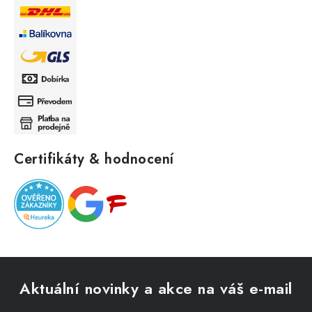
Certifikáty & hodnocení
Z
á
Aktuální novinky a akce na váš e-mail
p