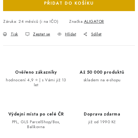
PŘIDAT DO KOŠÍKU
Záruka
:
24 měsíců (i na IČO)
Značka:
ALIGATOR
Tisk
Zeptat se
Hlídat
Sdílet
Ověřeno zákazníky
Až 50 000 produktů
hodnocení 4,9 ⭐ | s Vámi již 13
skladem na e-shopu
let
Výdejní místa po celé ČR
Doprava zdarma
PPL, GLS ParcelShop/Box,
již od 1990 Kč
Balíkovna