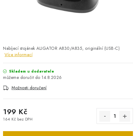
PRO KUTILY
VÝPRODEJ
O NÁKUPU
SERVIS
FIRMY, ŠKOLY, PARTNEŘI
ARTHAS MAGAZÍN
O NÁS
Nabíjecí stojánek ALIGATOR A830/A835, originální (USB-C)
Více informací
Skladem u dodavatele
14.8.2026
Možnosti doručení
199 Kč
164 Kč bez DPH
Měrná cena: