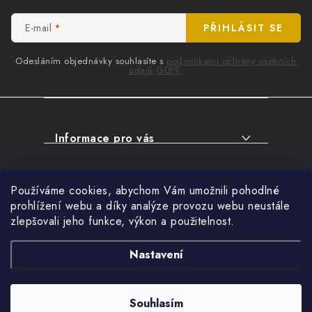
a
t
E-mail
PŘIHLÁSIT SE
í
Odesláním objednávky souhlasíte s
podmínkami ochrany osobních
údajů GDPR.
Informace pro vás
O NÁKUPU
Facebook
Používáme cookies, abychom Vám umožnili pohodlné
SERVIS
prohlížení webu a díky analýze provozu webu neustále
FIRMY, ŠKOLY, PARTNEŘI
zlepšovali jeho funkce, výkon a použitelnost.
Přihlášení
ARTHAS MAGAZÍN
E-mail
Nastavení
O NÁS
Nákupní košík
Souhlasím
Copyright 2026
ARTHAS.CZ
. Všechna práva vyhrazena.
0
KS /
0 KČ