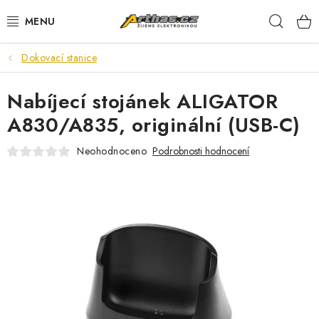
Přejít
Hleda
na
obsah
Dokovací stanice
TELEFONY, TABLETY
Nabíjecí stojánek ALIGATOR
POČÍTAČE, NOTEBOOKY
A830/A835, originální (USB-C)
PRO HRÁČE
Neohodnoceno
Podrobnosti hodnocení
ELEKTRONIKA
PŘEDVÁDĚCÍ ELEKTRONIKA
SPOTŘEBIČE
DŮM