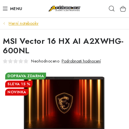
Přejít
Hleda
na
obsah
Herní notebooky
TELEFONY, TABLETY
MSI Vector 16 HX AI A2XWHG-
POČÍTAČE, NOTEBOOKY
600NL
PRO HRÁČE
Neohodnoceno
Podrobnosti hodnocení
ELEKTRONIKA
DOPRAVA ZDARMA
15 %
PŘEDVÁDĚCÍ ELEKTRONIKA
NOVINKA
SPOTŘEBIČE
DŮM