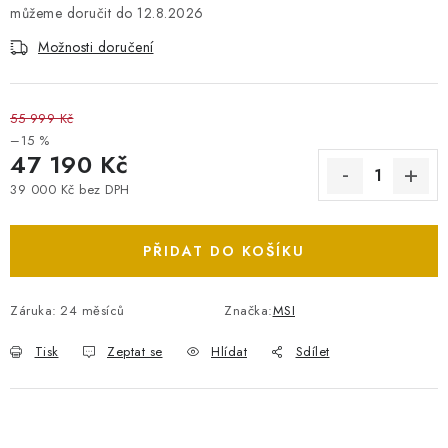
12.8.2026
Možnosti doručení
55 999 Kč
–15 %
47 190 Kč
39 000 Kč bez DPH
Měrná cena:
PŘIDAT DO KOŠÍKU
Záruka
:
24 měsíců
Značka:
MSI
Tisk
Zeptat se
Hlídat
Sdílet