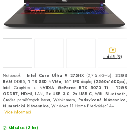
PRO KUTILY
VÝPRODEJ
O NÁKUPU
SERVIS
FIRMY, ŠKOLY, PARTNEŘI
ARTHAS MAGAZÍN
O NÁS
+ další (9)
Notebook -
Intel Core Ultra 9 275HX
(2,7-5,4GHz),
32GB
RAM
DDR5,
1 TB SSD NVMe
,
16"
IPS
displej
(2560x1600px)
,
Intel Graphics +
NVIDIA GeForce RTX 5070 Ti - 12GB
GDDR7
,
HDMI
, LAN,
2x USB 3.0
,
2x USB-C
, Wifi,
Bluetooth
,
Čtečka paměťových karet, Webkamera,
Podsvícená klávesnice
,
Numerická klávesnice
, Windows 11 Home
Předváděcí A+
Více informací
(3 ks)
Skladem