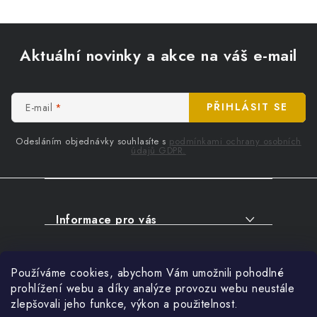
Z
á
Aktuální novinky a akce na váš e-mail
p
a
t
E-mail
PŘIHLÁSIT SE
í
Odesláním objednávky souhlasíte s
podmínkami ochrany osobních
údajů GDPR.
Informace pro vás
O NÁKUPU
Facebook
Používáme cookies, abychom Vám umožnili pohodlné
SERVIS
prohlížení webu a díky analýze provozu webu neustále
FIRMY, ŠKOLY, PARTNEŘI
zlepšovali jeho funkce, výkon a použitelnost.
Přihlášení