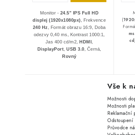
M
Monitor -
24.5"
IPS
Full HD
(
1920
displej
(1920x1080px)
, Frekvence
Formá
240 Hz
, Formát obrazu 16:9, Doba
ms
odezvy 0,40 ms, Kontrast 1000:1,
cd
Jas 400 cd/m2,
HDMI
,
DisplayPort
,
USB 3.0
, Černá,
Rovný
Vše k n
Možnosti do
Možnosti pla
Reklamační 
Odstoupení 
Průvodce n
Velkoobchod