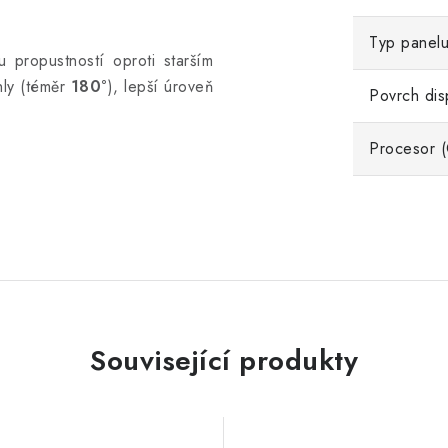
Typ panel
u propustností oproti starším
hly (téměr
180°
), lepší úroveň
Povrch dis
Procesor 
Související produkty