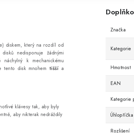
Doplňko
Značka
e) diskem, který na rozdíl od
Kategorie
 disků nedisponuje žádnými
ě náchylný k mechanickému
Hmotnost
 je tento disk mnohem
tišší
a
EAN
Kategorie 
otlivé klávesy tak, aby byly
ntně, aby nikterak nedráždily
Úhlopříčka
Rozlišení