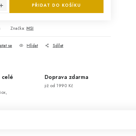
PŘIDAT DO KOŠÍKU
ů
Značka:
MSI
ptat se
Hlídat
Sdílet
 celé
Doprava zdarma
již od 1990 Kč
Box,