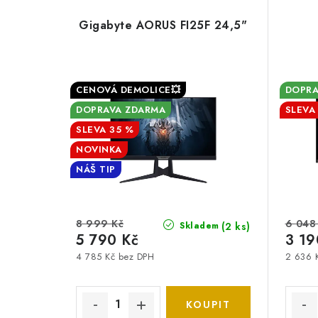
Gigabyte AORUS FI25F 24,5"
CENOVÁ DEMOLICE💥
DOPRA
DOPRAVA ZDARMA
35 %
NOVINKA
NÁŠ TIP
8 999 Kč
6 048
(2 ks)
Skladem
5 790 Kč
3 19
4 785 Kč bez DPH
2 636 