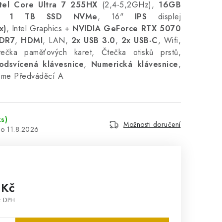
ntel Core Ultra 7 255HX
(2,4-5,2GHz),
16GB
,
1 TB SSD NVMe
,
16"
IPS
displej
x)
,
Intel Graphics +
NVIDIA GeForce RTX 5070
DDR7
,
HDMI
, LAN,
2x USB 3.0
,
2x USB-C
, Wifi,
ečka paměťových karet, Čtečka otisků prstů,
odsvícená klávesnice
,
Numerická klávesnice
,
ome
Předváděcí A
ks)
Možnosti doručení
11.8.2026
 Kč
z DPH
: