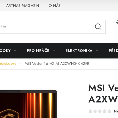
ARTHAS MAGAZÍN
O NÁS
BOOKY
PRO HRÁČE
ELEKTRONIKA
PŘE
notebooky
MSI Vector 16 HX AI A2XWHG-042FR
MSI Ve
A2XW
N