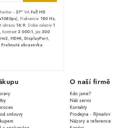
onitor -
27"
VA
Full HD
x1080px
), Frekvence:
180 Hz
,
t obrazu
16:9
, Doba odezvy
1
, Kontrast
3 000:1
, Jas
300
/m2
,
HDMI, DisplayPort,
Prohnutá obrazovka
ákupu
O naší firmě
pravy
Kdo jsme?
tby
Náš servis
proces
Kontakty
od smlouvy
Prodejna - Rýmařov
ákupem
Názory a reference
 a spolupráce
Kariéra