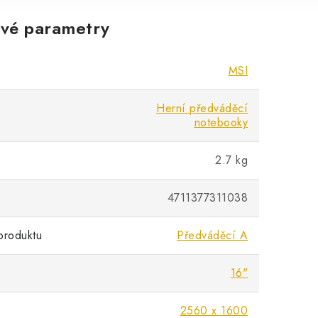
vé parametry
MSI
Herní předváděcí
notebooky
2.7 kg
4711377311038
produktu
Předváděcí A
16"
2560 x 1600