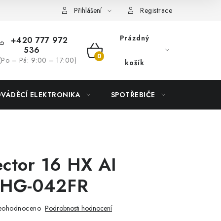
Přihlášení
Registrace
Prázdný
+420 777 972
536
NÁKUPNÍ
(Po – Pá: 9:00 – 17:00)
košík
KOŠÍK
DVÁDĚCÍ ELEKTRONIKA
SPOTŘEBIČE
DŮM
ctor 16 HX AI
HG-042FR
eohodnoceno
Podrobnosti hodnocení