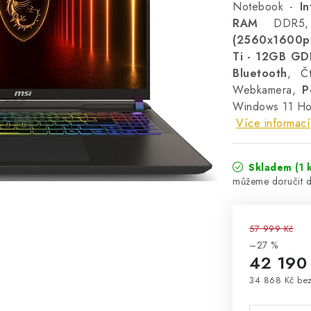
Notebook -
I
RAM
DDR5
(2560x1600p
Ti - 12GB G
Bluetooth
, Čt
Webkamera,
P
Windows 11 H
Více informací
Skladem
(1 
57 999 Kč
–27 %
42 190
34 868 Kč be
Měrná cena