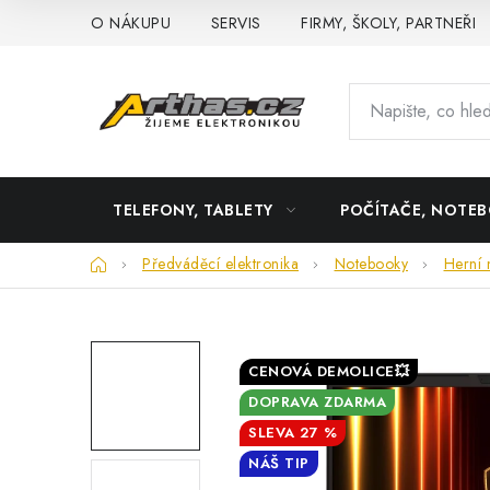
Přejít
O NÁKUPU
SERVIS
FIRMY, ŠKOLY, PARTNEŘI
na
obsah
TELEFONY, TABLETY
POČÍTAČE, NOTE
Domů
Předváděcí elektronika
Notebooky
Herní 
CENOVÁ DEMOLICE💥
DOPRAVA ZDARMA
27 %
NÁŠ TIP