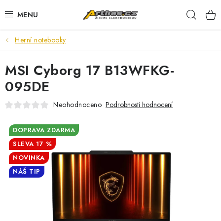
Přejít
Hleda
na
obsah
Herní notebooky
TELEFONY, TABLETY
MSI Cyborg 17 B13WFKG-
POČÍTAČE, NOTEBOOKY
095DE
PRO HRÁČE
Neohodnoceno
Podrobnosti hodnocení
ELEKTRONIKA
DOPRAVA ZDARMA
17 %
PŘEDVÁDĚCÍ ELEKTRONIKA
NOVINKA
SPOTŘEBIČE
NÁŠ TIP
DŮM