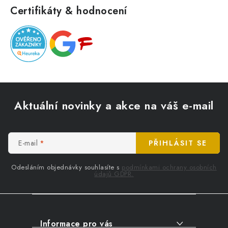
Certifikáty & hodnocení
Z
á
Aktuální novinky a akce na váš e-mail
p
a
t
E-mail
PŘIHLÁSIT SE
í
Odesláním objednávky souhlasíte s
podmínkami ochrany osobních
údajů GDPR.
Informace pro vás