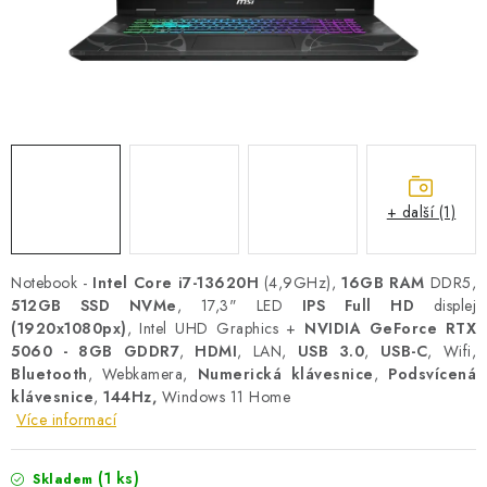
PRO KUTILY
VÝPRODEJ
O NÁKUPU
SERVIS
FIRMY, ŠKOLY, PARTNEŘI
ARTHAS MAGAZÍN
O NÁS
+ další (1)
Notebook -
Intel Core i7-13620H
(4,9GHz),
16GB RAM
DDR5,
512GB SSD NVMe
, 17,3" LED
IPS
Full HD
displej
(1920x1080px)
, Intel UHD Graphics +
NVIDIA GeForce RTX
5060 - 8GB GDDR7
,
HDMI
, LAN,
USB 3.0
,
USB-C
, Wifi,
Bluetooth
, Webkamera,
Numerická klávesnice
,
Podsvícená
klávesnice
,
144Hz,
Windows 11 Home
Více informací
(1 ks)
Skladem