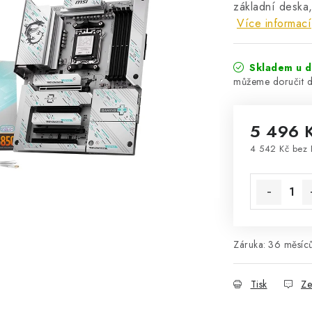
základní desk
Více informací
Skladem u d
5 496 
4 542 Kč bez
Měrná cena
Záruka
:
36 měsíc
Tisk
Ze