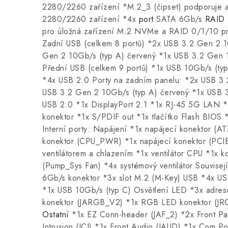
2280/2260 zařízení *M.2_3 (čipset) podporuje 
2280/2260 zařízení *4x
port
SATA 6Gb/s
RAID
pro úložná zařízení M.2 NVMe a RAID 0/1/10 pr
Zadní USB (celkem 8 portů) *2x USB 3.2 Gen 2 1
Gen 2 10Gb/s (typ A) červený *1x USB 3.2 Gen 
Přední USB (celkem 9 portů) *1x USB 10Gb/s (ty
*4x USB 2.0 Porty na zadním panelu: *2x USB 3.
USB 3.2 Gen 2 10Gb/s (typ A) červený *1x USB 3
USB 2.0 *1x DisplayPort 2.1 *1x RJ-45 5G LAN *
konektor *1x S/PDIF out *1x tlačítko Flash BIOS 
Interní porty: Napájení *1x napájecí konektor (
konektor (CPU_PWR) *1x napájecí konektor (PCIE
ventilátorem a chlazením *1x ventilátor CPU *1x k
(Pump_Sys Fan) *4x systémový ventilátor Souvisej
6Gb/s konektor *3x slot M.2 (M-Key) USB *4x US
*1x USB 10Gb/s (typ C) Osvětlení LED *3x adre
konektor (JARGB_V2) *1x RGB LED konektor (JR
Ostatní
*1x EZ Conn-header (JAF_2) *2x Front Pan
Intrusion (JCI) *1x Front Audio (JAUD) *1x Com P