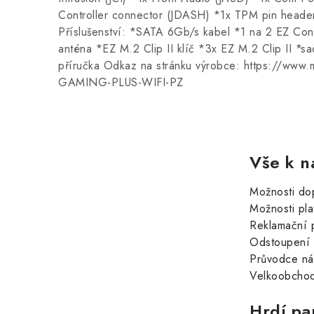
Controller connector (JDASH) *1x TPM pin head
Příslušenství: *SATA 6Gb/s kabel *1 na 2 EZ Con
anténa *EZ M.2 Clip II klíč *3x EZ M.2 Clip II *s
příručka Odkaz na stránku výrobce: https://ww
GAMING-PLUS-WIFI-PZ
Vše k n
Možnosti do
Možnosti pla
Reklamační 
Odstoupení 
Průvodce n
Velkoobchod
Hrdí pa