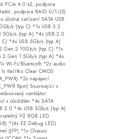
až PCIe 4.0 x2, podpora
řadič: podpora RAID 0/1/(5)
o úložná zařízení SATA USB:
0Gb/s (typ C) *1x USB 3.2
1 5Gb/s (typ A) *4x USB 2.0
p C) *4x USB 5Gb/s (typ A)
2 Gen 2 10Gb/s (typ C) *1x
.2 Gen 1 5Gb/s (typ A) *4x
1x Wi-Fi/Bluetooth *2x audio
*1x tlačítko Clear CMOS
ATX_PWR) *2x napájecí
_PWR 8pin) Související s
ombinovaný ventilátor
ící s úložištěm *4x SATA
B 2.0 *4x USB 5Gb/s (typ A)
sovatelný V2 RGB LED
GB) *(4x EZ Debug LED)
el (JFP) *1x Chassis
ort (JCOM) *1x Tuning