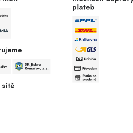
plateb
rujeme
 sítě