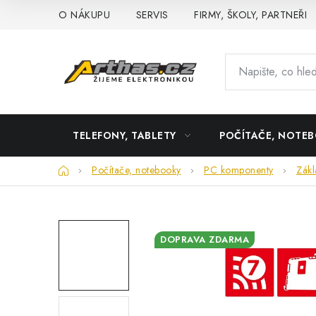
Přejít
O NÁKUPU
SERVIS
FIRMY, ŠKOLY, PARTNEŘI
na
obsah
TELEFONY, TABLETY
POČÍTAČE, NOTE
Domů
Počítače, notebooky
PC komponenty
Zákl
DOPRAVA ZDARMA