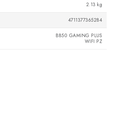
2.13 kg
4711377365284
B850 GAMING PLUS
WIFI PZ