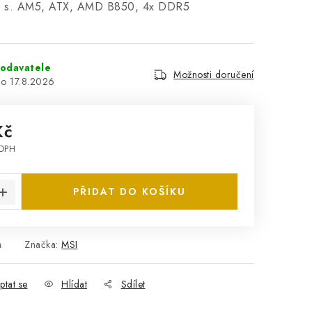
a, s. AM5, ATX, AMD B850, 4x DDR5
odavatele
Možnosti doručení
17.8.2026
Kč
 DPH
:
PŘIDAT DO KOŠÍKU
ů
Značka:
MSI
ptat se
Hlídat
Sdílet