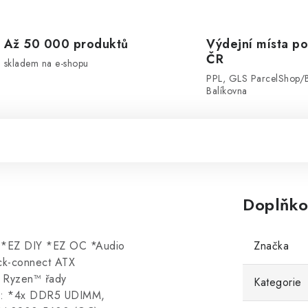
Až 50 000 produktů
Výdejní místa po
ČR
skladem na e-shopu
PPL, GLS ParcelShop/
Balíkovna
Doplňko
*EZ DIY *EZ OC *Audio
Značka
ck-connect ATX
 Ryzen™ řady
Kategorie
ť: *4x DDR5 UDIMM,