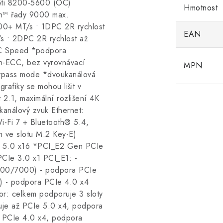
ěti 8200-5600 (OC)
Hmotnost
n™ řady 9000 max.
200+ MT/s • 1DPC 2R rychlost
EAN
s • 2DPC 2R rychlost až
 Speed *podpora
-ECC, bez vyrovnávací
MPN
ypass mode *dvoukanálová
grafiky se mohou lišit v
 2.1, maximální rozlišení 4K
análový zvuk Ethernet:
Fi 7 + Bluetooth® 5.4,
 ve slotu M.2 Key-E)
Ie 5.0 x16 *PCI_E2 Gen PCIe
CIe 3.0 x1 PCI_E1: -
000/7000) - podpora PCIe
 - podpora PCIe 4.0 x4
r: celkem podporuje 3 sloty
je až PCIe 5.0 x4, podpora
 PCIe 4.0 x4, podpora