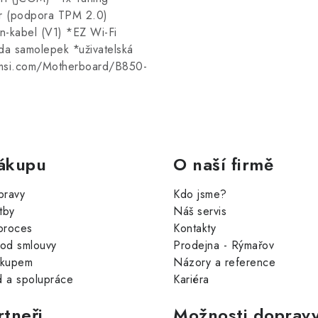
er (podpora TPM 2.0)
n-kabel (V1) *EZ Wi-Fi
ada samolepek *uživatelská
w.msi.com/Motherboard/B850-
ákupu
O naší firmě
pravy
Kdo jsme?
tby
Náš servis
proces
Kontakty
od smlouvy
Prodejna - Rýmařov
ákupem
Názory a reference
 a spolupráce
Kariéra
rtneři
Možnosti dopravy