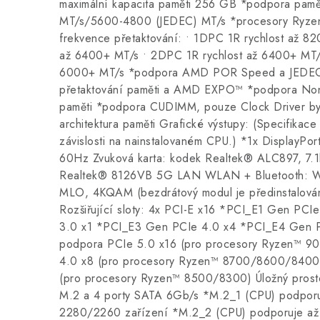
maximální kapacita paměti 256 GB *podpora pam
MT/s/5600-4800 (JEDEC) MT/s *procesory Ryze
frekvence přetaktování: • 1DPC 1R rychlost až 8
až 6400+ MT/s • 2DPC 1R rychlost až 6400+ MT/
6000+ MT/s *podpora AMD POR Speed a JEDEC
přetaktování paměti a AMD EXPO™ *podpora Non
paměti *podpora CUDIMM, pouze Clock Driver b
architektura paměti Grafické výstupy: (Specifikace 
závislosti na nainstalovaném CPU.) *1x DisplayPort
60Hz Zvuková karta: kodek Realtek® ALC897, 7.1k
Realtek® 8126VB 5G LAN WLAN + Bluetooth: Wi-
MLO, 4KQAM (bezdrátový modul je předinstalován
Rozšiřující sloty: 4x PCI-E x16 *PCI_E1 Gen PC
3.0 x1 *PCI_E3 Gen PCIe 4.0 x4 *PCI_E4 Gen P
podpora PCIe 5.0 x16 (pro procesory Ryzen™ 9
4.0 x8 (pro procesory Ryzen™ 8700/8600/8400)
(pro procesory Ryzen™ 8500/8300) Úložný prosto
M.2 a 4 porty SATA 6Gb/s *M.2_1 (CPU) podporu
2280/2260 zařízení *M.2_2 (CPU) podporuje až