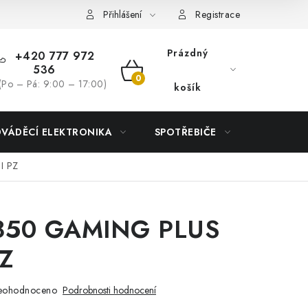
Přihlášení
Registrace
Prázdný
+420 777 972
536
NÁKUPNÍ
(Po – Pá: 9:00 – 17:00)
košík
KOŠÍK
DVÁDĚCÍ ELEKTRONIKA
SPOTŘEBIČE
DŮM
I PZ
850 GAMING PLUS
PZ
eohodnoceno
Podrobnosti hodnocení