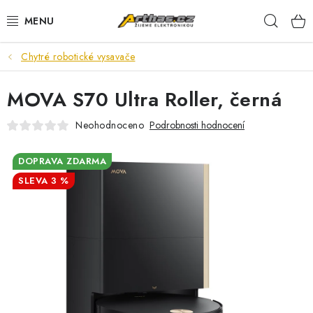
Přejít
Hleda
na
obsah
Chytré robotické vysavače
TELEFONY, TABLETY
MOVA S70 Ultra Roller, černá
POČÍTAČE, NOTEBOOKY
Neohodnoceno
Podrobnosti hodnocení
PRO HRÁČE
DOPRAVA ZDARMA
ELEKTRONIKA
3 %
PŘEDVÁDĚCÍ ELEKTRONIKA
SPOTŘEBIČE
DŮM