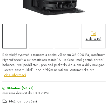
PRO KUTILY
VÝPRODEJ
O NÁKUPU
SERVIS
FIRMY, ŠKOLY, PARTNEŘI
ARTHAS MAGAZÍN
O NÁS
+ další (5)
Robotický vysavač s mopem a sacím výkonem 32 000 Pa, systémem
HydroForce™ a automatickou stanicí All-in-One. Inteligentně chrání
koberce, čistí podél stěn, překoná překážky do 4 cm a díky navigaci
CovertSense™ uklidí i pod nízkým nábytkem. Automatické pra
Více informací
(>5 ks)
Skladem
10.8.2026
Možnosti doručení