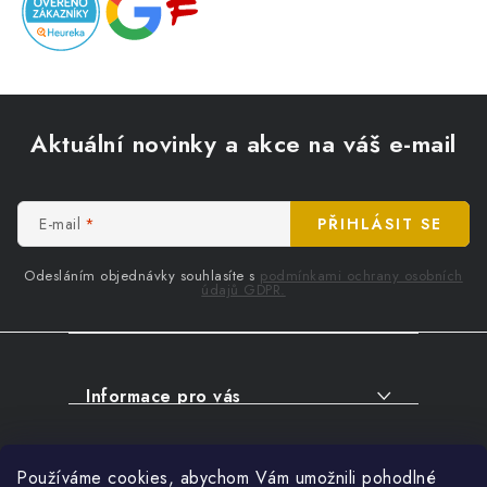
Z
á
Aktuální novinky a akce na váš e-mail
p
a
t
E-mail
PŘIHLÁSIT SE
í
Odesláním objednávky souhlasíte s
podmínkami ochrany osobních
údajů GDPR.
Informace pro vás
O NÁKUPU
Facebook
Používáme cookies, abychom Vám umožnili pohodlné
SERVIS