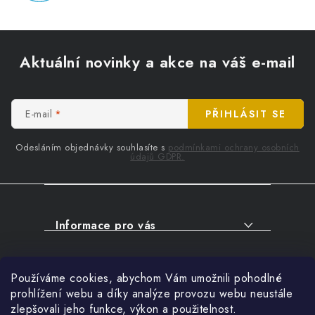
Z
á
Aktuální novinky a akce na váš e-mail
p
a
t
E-mail
PŘIHLÁSIT SE
í
Odesláním objednávky souhlasíte s
podmínkami ochrany osobních
údajů GDPR.
Informace pro vás
O NÁKUPU
Facebook
Používáme cookies, abychom Vám umožnili pohodlné
SERVIS
prohlížení webu a díky analýze provozu webu neustále
FIRMY, ŠKOLY, PARTNEŘI
zlepšovali jeho funkce, výkon a použitelnost.