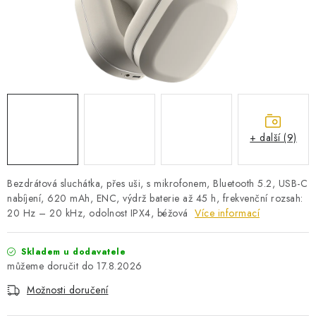
PRO KUTILY
VÝPRODEJ
O NÁKUPU
SERVIS
FIRMY, ŠKOLY, PARTNEŘI
ARTHAS MAGAZÍN
O NÁS
+ další (9)
Bezdrátová sluchátka, přes uši, s mikrofonem, Bluetooth 5.2, USB-C
nabíjení, 620 mAh, ENC, výdrž baterie až 45 h, frekvenční rozsah:
20 Hz – 20 kHz, odolnost IPX4, béžová
Více informací
Skladem u dodavatele
17.8.2026
Možnosti doručení