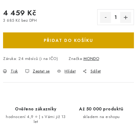
4 459 Kč
3 685 Kč bez DPH
Měrná cena:
PŘIDAT DO KOŠÍKU
Záruka
:
24 měsíců (i na IČO)
Značka:
MONDO
Tisk
Zeptat se
Hlídat
Sdílet
Ověřeno zákazníky
Až 50 000 produktů
hodnocení 4,9 ⭐ | s Vámi již 13
skladem na e-shopu
let