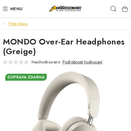
Přejít
Hleda
na
obsah
Přes hlavu
TELEFONY, TABLETY
MONDO Over-Ear Headphones
POČÍTAČE, NOTEBOOKY
(Greige)
PRO HRÁČE
Neohodnoceno
Podrobnosti hodnocení
ELEKTRONIKA
DOPRAVA ZDARMA
PŘEDVÁDĚCÍ ELEKTRONIKA
SPOTŘEBIČE
DŮM