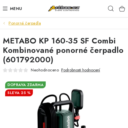
Přejít
Hleda
na
obsah
Ponorná čerpadla
TELEFONY, TABLETY
METABO KP 160-35 SF Combi
POČÍTAČE, NOTEBOOKY
Kombinované ponorné čerpadlo
PRO HRÁČE
(601792000)
ELEKTRONIKA
Neohodnoceno
Podrobnosti hodnocení
PŘEDVÁDĚCÍ ELEKTRONIKA
DOPRAVA ZDARMA
25 %
SPOTŘEBIČE
DŮM