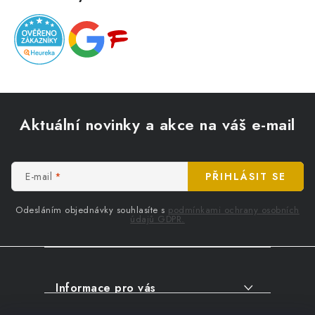
Z
á
Aktuální novinky a akce na váš e-mail
p
a
t
E-mail
PŘIHLÁSIT SE
í
Odesláním objednávky souhlasíte s
podmínkami ochrany osobních
údajů GDPR.
Informace pro vás