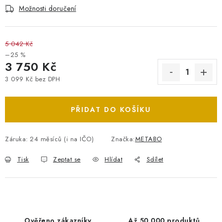
Možnosti doručení
5 042 Kč
–25 %
3 750 Kč
3 099 Kč bez DPH
Měrná cena:
PŘIDAT DO KOŠÍKU
Záruka
:
24 měsíců (i na IČO)
Značka:
METABO
Tisk
Zeptat se
Hlídat
Sdílet
Ověřeno zákazníky
Až 50 000 produktů