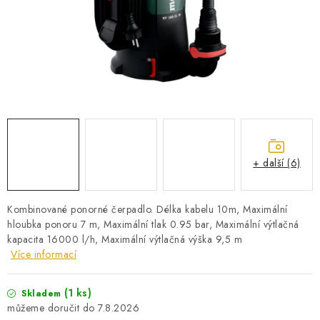
PRO KUTILY
VÝPRODEJ
O NÁKUPU
SERVIS
FIRMY, ŠKOLY, PARTNEŘI
ARTHAS MAGAZÍN
O NÁS
+ další (6)
Kombinované ponorné čerpadlo. Délka kabelu 10m, Maximální
hloubka ponoru 7 m, Maximální tlak 0.95 bar, Maximální výtlačná
kapacita 16000 l/h, Maximální výtlačná výška 9,5 m
Více informací
(1 ks)
Skladem
7.8.2026