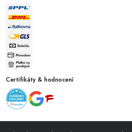
Certifikáty & hodnocení
Z