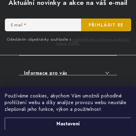
á
Aktuální novinky a akce na váš e-mail
p
a
t
E-mail
PŘIHLÁSIT SE
í
Odesláním objednávky souhlasíte s
podmínkami ochrany osobních
údajů GDPR.
Informace pro vás
O NÁKUPU
Facebook
Používáme cookies, abychom Vám umožnili pohodlné
SERVIS
prohlížení webu a díky analýze provozu webu neustále
FIRMY, ŠKOLY, PARTNEŘI
zlepšovali jeho funkce, výkon a použitelnost.
Přihlášení
ARTHAS MAGAZÍN
E-mail
Nastavení
O NÁS
Nákupní košík