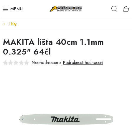
Přejít
Hleda
na
obsah
Lišty
TELEFONY, TABLETY
MAKITA lišta 40cm 1.1mm
POČÍTAČE, NOTEBOOKY
0.325" 64čl
PRO HRÁČE
Neohodnoceno
Podrobnosti hodnocení
ELEKTRONIKA
PŘEDVÁDĚCÍ ELEKTRONIKA
SPOTŘEBIČE
DŮM