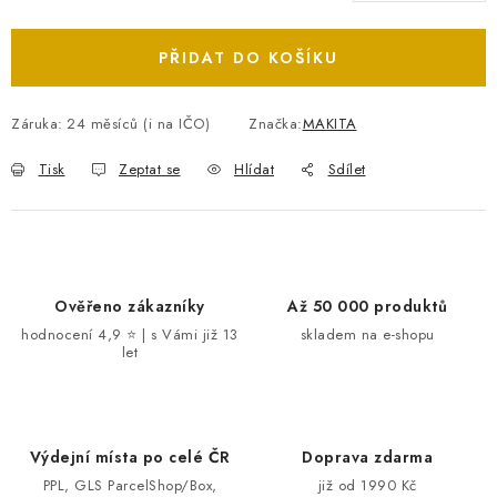
Měrná cena:
PŘIDAT DO KOŠÍKU
Záruka
:
24 měsíců (i na IČO)
Značka:
MAKITA
Tisk
Zeptat se
Hlídat
Sdílet
Ověřeno zákazníky
Až 50 000 produktů
hodnocení 4,9 ⭐ | s Vámi již 13
skladem na e-shopu
let
Výdejní místa po celé ČR
Doprava zdarma
PPL, GLS ParcelShop/Box,
již od 1990 Kč