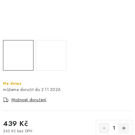
PRO KUTILY
VÝPRODEJ
O NÁKUPU
SERVIS
FIRMY, ŠKOLY, PARTNEŘI
ARTHAS MAGAZÍN
O NÁS
Na dotaz
2.11.2026
Možnosti doručení
439 Kč
363 Kč bez DPH