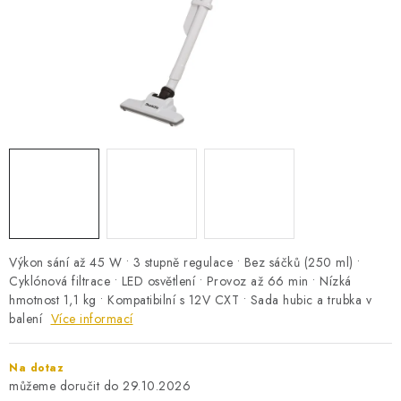
PRO KUTILY
VÝPRODEJ
O NÁKUPU
SERVIS
FIRMY, ŠKOLY, PARTNEŘI
ARTHAS MAGAZÍN
O NÁS
Výkon sání až 45 W • 3 stupně regulace • Bez sáčků (250 ml) •
Cyklónová filtrace • LED osvětlení • Provoz až 66 min • Nízká
hmotnost 1,1 kg • Kompatibilní s 12V CXT • Sada hubic a trubka v
balení
Více informací
Na dotaz
29.10.2026