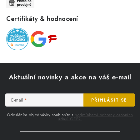
Certifikáty & hodnocení
Z
á
Aktuální novinky a akce na váš e-mail
p
a
t
E-mail
PŘIHLÁSIT SE
í
Odesláním objednávky souhlasíte s
podmínkami ochrany osobních
údajů GDPR.