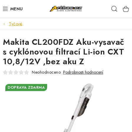
Přejít
Hleda
na
obsah
Tyčové
TELEFONY, TABLETY
Makita CL200FDZ Aku-vysavač
POČÍTAČE, NOTEBOOKY
s cyklónovou filtrací Li-ion CXT
PRO HRÁČE
10,8/12V ,bez aku Z
ELEKTRONIKA
Neohodnoceno
Podrobnosti hodnocení
PŘEDVÁDĚCÍ ELEKTRONIKA
DOPRAVA ZDARMA
SPOTŘEBIČE
DŮM