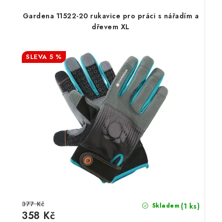
Gardena 11522-20 rukavice pro práci s nářadím a
dřevem XL
5 %
377 Kč
(1 ks)
Skladem
358 Kč