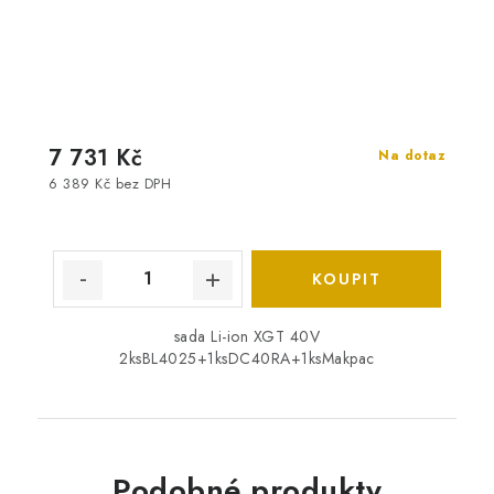
7 731 Kč
Na dotaz
6 389 Kč bez DPH
sada Li-ion XGT 40V
2ksBL4025+1ksDC40RA+1ksMakpac
Podobné produkty