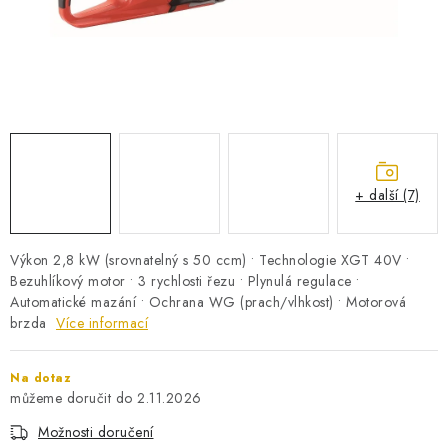
PRO KUTILY
VÝPRODEJ
O NÁKUPU
SERVIS
FIRMY, ŠKOLY, PARTNEŘI
ARTHAS MAGAZÍN
O NÁS
+ další (7)
Výkon 2,8 kW (srovnatelný s 50 ccm) • Technologie XGT 40V •
Bezuhlíkový motor • 3 rychlosti řezu • Plynulá regulace •
Automatické mazání • Ochrana WG (prach/vlhkost) • Motorová
brzda
Více informací
Na dotaz
2.11.2026
Možnosti doručení