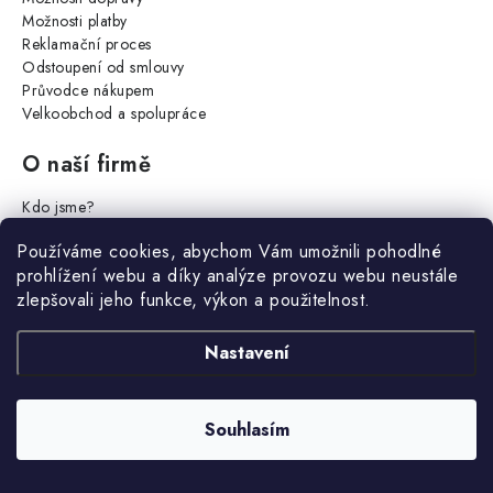
Možnosti platby
Reklamační proces
Odstoupení od smlouvy
Průvodce nákupem
Velkoobchod a spolupráce
O naší firmě
Kdo jsme?
Náš servis
Používáme cookies, abychom Vám umožnili pohodlné
Kontakty
prohlížení webu a díky analýze provozu webu neustále
Prodejna - Rýmařov
zlepšovali jeho funkce, výkon a použitelnost.
Názory a reference
Kariéra
Nastavení
Důležité informace
Obchodní podmínky
Souhlasím
Ochrana osobních údajů
Nastavení cookies
Reklamační řád