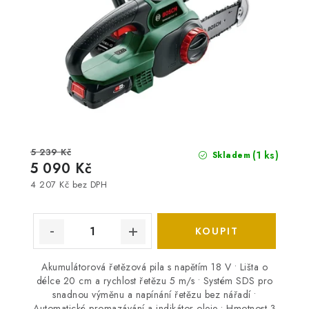
5 239 Kč
(1 ks)
Skladem
5 090 Kč
4 207 Kč bez DPH
Akumulátorová řetězová pila s napětím 18 V • Lišta o
délce 20 cm a rychlost řetězu 5 m/s • Systém SDS pro
snadnou výměnu a napínání řetězu bez nářadí •
Automatické promazávání a indikátor oleje • Hmotnost 3