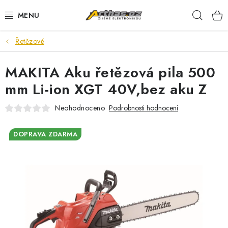
Přejít
Hleda
na
obsah
Řetězové
TELEFONY, TABLETY
MAKITA Aku řetězová pila 500
POČÍTAČE, NOTEBOOKY
mm Li-ion XGT 40V,bez aku Z
PRO HRÁČE
Neohodnoceno
Podrobnosti hodnocení
ELEKTRONIKA
DOPRAVA ZDARMA
PŘEDVÁDĚCÍ ELEKTRONIKA
SPOTŘEBIČE
DŮM