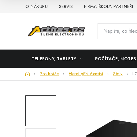
Přejít
O NÁKUPU
SERVIS
FIRMY, ŠKOLY, PARTNEŘI
na
obsah
TELEFONY, TABLETY
POČÍTAČE, NOTE
Domů
Pro hráče
Herní příslušenství
Stoly
LO