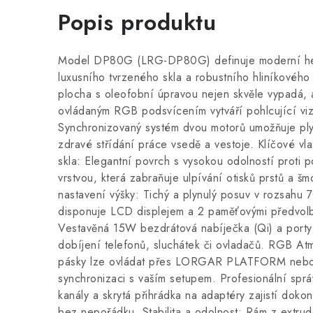
Popis produktu
Model DP80G (LRG-DP80G) definuje moderní her
luxusního tvrzeného skla a robustního hliníkového
plocha s oleofobní úpravou nejen skvěle vypadá, a
ovládaným RGB podsvícením vytváří pohlcující vizu
Synchronizovaný systém dvou motorů umožňuje ply
zdravé střídání práce vsedě a vestoje. Klíčové vl
skla: Elegantní povrch s vysokou odolností proti 
vrstvou, která zabraňuje ulpívání otisků prstů a š
nastavení výšky: Tichý a plynulý posuv v rozsahu
disponuje LCD displejem a 2 paměťovými předvolb
Vestavěná 15W bezdrátová nabíječka (Qi) a port
dobíjení telefonů, sluchátek či ovladačů. RGB At
pásky lze ovládat přes LORGAR PLATFORM nebo p
synchronizaci s vaším setupem. Profesionální sprá
kanály a skrytá přihrádka na adaptéry zajistí doko
bez nepořádku. Stabilita a odolnost: Rám z extrud