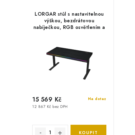
LORGAR stůl s nastavitelnou
výškou, bezdrátovou
nabíječkou, RGB osvětlením a
USB porty, dřevěná deska,
černý
15 569 Kč
Na dotaz
12 867 Kč bez DPH