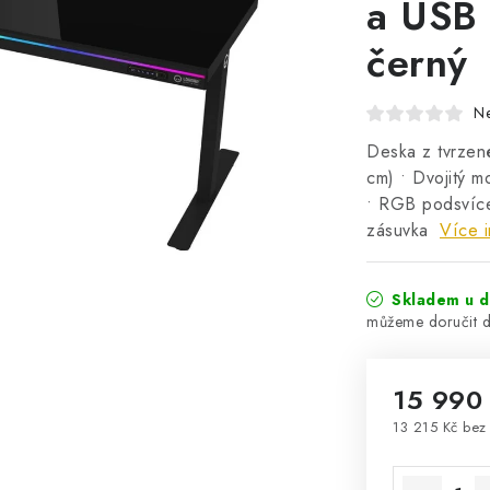
a USB 
černý
N
Deska z tvrzené
cm) • Dvojitý 
• RGB podsvíce
zásuvka
Více i
Skladem u d
15 990
13 215 Kč bez
Měrná cena