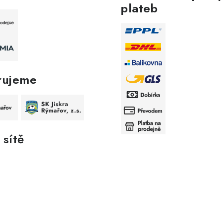
plateb
rujeme
 sítě