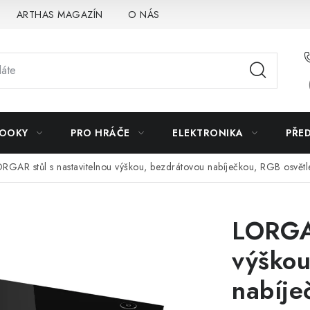
ARTHAS MAGAZÍN
O NÁS
BOOKY
PRO HRÁČE
ELEKTRONIKA
PŘE
RGAR stůl s nastavitelnou výškou, bezdrátovou nabíječkou, RGB osvětle
LORGAR
výškou
nabíje