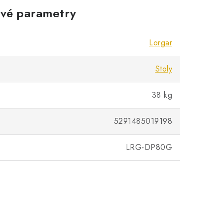
vé parametry
Lorgar
Stoly
38 kg
5291485019198
LRG-DP80G