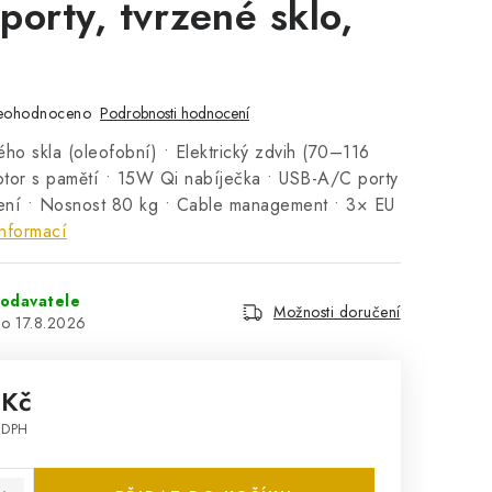
porty, tvrzené sklo,
eohodnoceno
Podrobnosti hodnocení
ho skla (oleofobní) • Elektrický zdvih (70–116
motor s pamětí • 15W Qi nabíječka • USB-A/C porty
ní • Nosnost 80 kg • Cable management • 3× EU
nformací
odavatele
Možnosti doručení
17.8.2026
 Kč
 DPH
: