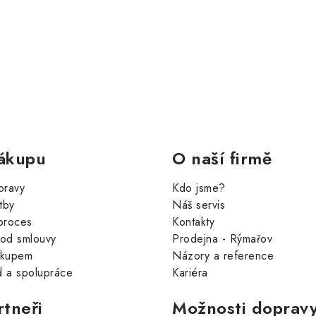
ákupu
O naší firmě
pravy
Kdo jsme?
tby
Náš servis
proces
Kontakty
od smlouvy
Prodejna - Rýmařov
ákupem
Názory a reference
 a spolupráce
Kariéra
rtneři
Možnosti dopravy