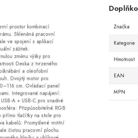
Doplňko
ní prostor kombinací
Značka
 rámu. Skleněná pracovní
le ve spojení s aplikací
Kategorie
ální zážitek.
nulou změnu výšky pro
Hmotnost
astnosti Deska z tvrzeného
poškrábání a oleofobní
EAN
mouh. Dvojitý motor pro
 70–116 cm. Ovládací panel
MPN
ami. Integrované napájení:
y USB-A + USB-C pro snadné
mosféra: Přizpůsobitelné RGB
římo tlačítky na stole pro
va kabelů: Promyšlené vnitřní
nale čistou pracovní plochu
ovaného hliníku a uhlíkové