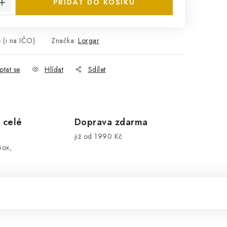
PŘIDAT DO KOŠÍKU
 (i na IČO)
Značka:
Lorgar
ptat se
Hlídat
Sdílet
 celé
Doprava zdarma
již od 1990 Kč
Box,