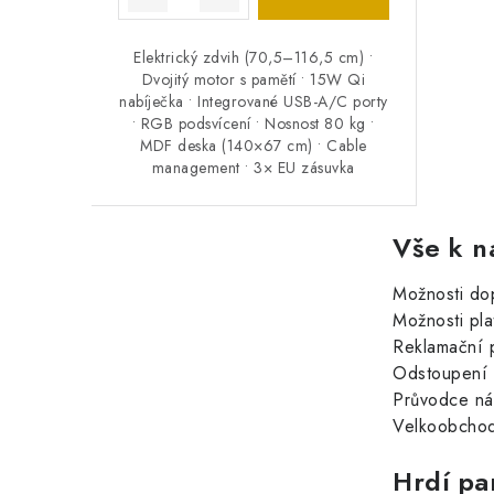
Elektrický zdvih (70,5–116,5 cm) •
Dvojitý motor s pamětí • 15W Qi
nabíječka • Integrované USB-A/C porty
• RGB podsvícení • Nosnost 80 kg •
MDF deska (140×67 cm) • Cable
management • 3× EU zásuvka
Vše k n
Možnosti do
Možnosti pla
Reklamační 
Odstoupení 
Průvodce n
Velkoobchod
Hrdí pa