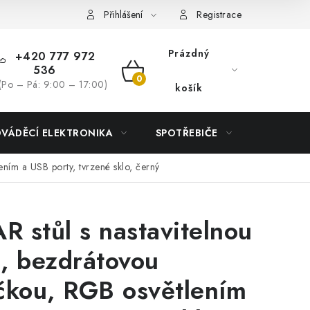
Přihlášení
Registrace
Prázdný
+420 777 972
536
NÁKUPNÍ
(Po – Pá: 9:00 – 17:00)
košík
KOŠÍK
DVÁDĚCÍ ELEKTRONIKA
SPOTŘEBIČE
DŮM
ním a USB porty, tvrzené sklo, černý
 stůl s nastavitelnou
, bezdrátovou
čkou, RGB osvětlením