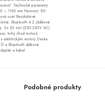
vysunutí. Technické parametry
00 – 1160 mm Nosnost: 80
íková ocel Bezdrátové
tivita: Bluetooth 4.2 (dálkové
ky: 3× EU slot (220-250V AC)
ava, tichý chod motorů
s elektrickými motory Deska
CD a Bluetooth dálkové
adaptér a kabel
Podobné produkty