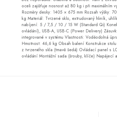
oceli zajišťuje nosnost až 80 kg i při maximálním 
Rozměry desky: 1405 × 675 mm Rozsah výšky: 7
kg Materiál: Tvrzené sklo, extrudovaný hliník, uhl
nabíjení: 5 / 7,5 / 10 / 15 W (Standard Qi) Konek
ovládání), USB-A, USB-C (Power Delivery) Zásuv
integrované v systému Vlastnosti: Voděodolná úpr
Hmotnost: 46,6 kg Obsah balení Konstrukce stolu 
z tvrzeného skla (tmavě šedá) Ovládací panel s L
ovládání Montážní sada (šrouby, klíče) Napájecí 