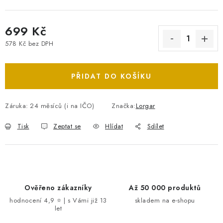
699 Kč
578 Kč bez DPH
Měrná cena:
PŘIDAT DO KOŠÍKU
Záruka
:
24 měsíců (i na IČO)
Značka:
Lorgar
Tisk
Zeptat se
Hlídat
Sdílet
Ověřeno zákazníky
Až 50 000 produktů
hodnocení 4,9 ⭐ | s Vámi již 13
skladem na e-shopu
let