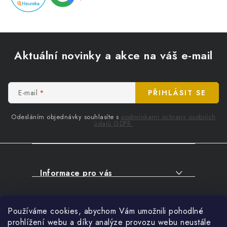
Z
á
Aktuální novinky a akce na váš e-mail
p
a
t
E-mail
PŘIHLÁSIT SE
í
Odesláním objednávky souhlasíte s
podmínkami ochrany osobních
údajů GDPR.
Informace pro vás
O NÁKUPU
Facebook
Používáme cookies, abychom Vám umožnili pohodlné
SERVIS
prohlížení webu a díky analýze provozu webu neustále