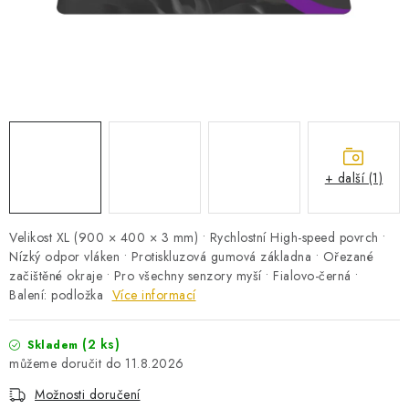
PRO KUTILY
VÝPRODEJ
O NÁKUPU
SERVIS
FIRMY, ŠKOLY, PARTNEŘI
ARTHAS MAGAZÍN
O NÁS
+ další (1)
Velikost XL (900 × 400 × 3 mm) • Rychlostní High-speed povrch •
Nízký odpor vláken • Protiskluzová gumová základna • Ořezané
začištěné okraje • Pro všechny senzory myší • Fialovo-černá •
Balení: podložka
Více informací
(2 ks)
Skladem
11.8.2026
Možnosti doručení