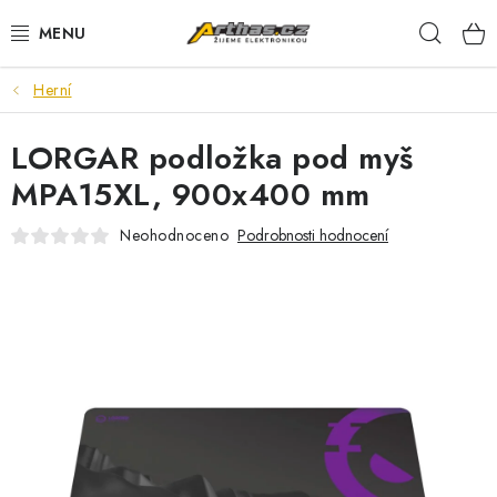
Přejít
Hleda
na
obsah
Herní
TELEFONY, TABLETY
LORGAR podložka pod myš
POČÍTAČE, NOTEBOOKY
MPA15XL, 900x400 mm
PRO HRÁČE
Neohodnoceno
Podrobnosti hodnocení
ELEKTRONIKA
PŘEDVÁDĚCÍ ELEKTRONIKA
SPOTŘEBIČE
DŮM