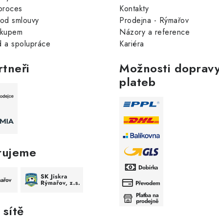
proces
Kontakty
od smlouvy
Prodejna - Rýmařov
ákupem
Názory a reference
 a spolupráce
Kariéra
rtneři
Možnosti dopravy
plateb
rujeme
 sítě