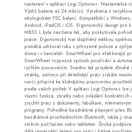
nastavení v aplikaci Logi Options+. Nastavitelná c
Výdrž baterie až 24 měsíců. Vyrobena z recyklov
ekologickém FSC balení. Kompatibilní s Window
Android, iPadOS i iOS. Ergonomický design pro 
M850 L byla navržena tak, aby poskytovala pohodl
práce. Ergonomický tvar doplněný měkkou opěrko
pomáhá udržovat ruku v přirozené poloze a zpříj
doma i v kanceláři. SmartWheel pro efektivnější pr
SmartWheel rozpozná způsob používání a automat
rychlým posouváním. Snadno tak projdete dlouh
stránky, zatímco při detailnější práci získáte maxi
navíc přispívá ke klidnějšímu pracovnímu prostřed
podle vašich potřeb V aplikaci Logi Options+ lze je
vlastní funkce, zkratky nebo ovládání konkrétních 
zrychlit práci s dokumenty, tabulkami, internetovým
programy. Pohodlné bezdrátové připojení přes Blu
bezdrátově prostřednictvím Bluetooth, takže ji s
stolním počítačem nebo tabletem. Široká podpora
dělá univerzální řešení pro práci i běžné používá