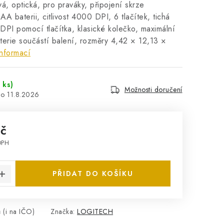
á, optická, pro praváky, připojení skrze
AA baterii, citlivost 4000 DPI, 6 tlačítek, tichá
 DPI pomocí tlačítka, klasické kolečko, maximální
terie součástí balení, rozměry 4,42 × 12,13 ×
nformací
 ks)
Možnosti doručení
11.8.2026
Kč
DPH
:
PŘIDAT DO KOŠÍKU
 (i na IČO)
Značka:
LOGITECH