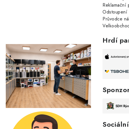
Reklamační 
Odstoupení 
Průvodce n
Velkoobchod
Hrdí pa
Sponzo
Sociální