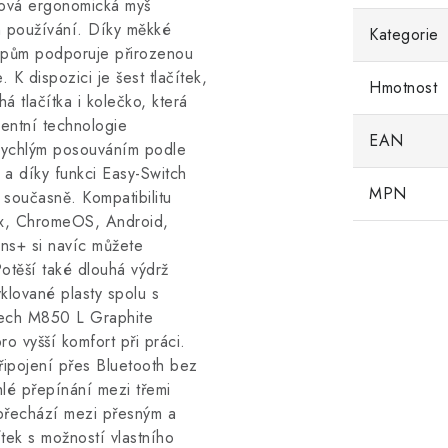
tová ergonomická myš
m používání. Díky měkké
Kategorie
opům podporuje přirozenou
K dispozici je šest tlačítek,
Hmotnost
á tlačítka i kolečko, která
gentní technologie
EAN
rychlým posouváním podle
h a díky funkci Easy-Switch
MPN
 současně. Kompatibilitu
ux, ChromeOS, Android,
ons+ si navíc můžete
Potěší také dlouhá výdrž
klované plasty spolu s
itech M850 L Graphite
 vyšší komfort při práci.
Připojení přes Bluetooth bez
lé přepínání mezi třemi
přechází mezi přesným a
tek s možností vlastního