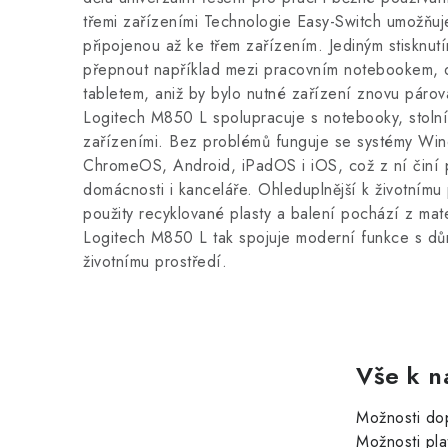
třemi zařízeními Technologie Easy-Switch umožňuj
připojenou až ke třem zařízením. Jediným stisknutí
přepnout například mezi pracovním notebookem,
tabletem, aniž by bylo nutné zařízení znovu párova
Logitech M850 L spolupracuje s notebooky, stolním
zařízeními. Bez problémů funguje se systémy Wi
ChromeOS, Android, iPadOS i iOS, což z ní činí p
domácnosti i kanceláře. Ohleduplnější k životnímu 
použity recyklované plasty a balení pochází z mater
Logitech M850 L tak spojuje moderní funkce s důr
životnímu prostředí.
Vše k n
Možnosti do
Možnosti pla