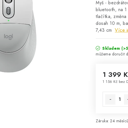
Myš - bezdrátov
bluetooth, na 1 
tlačítka, změna
dosah 10 m, ba
7,43 cm
Více i
Skladem
(>5
1 399 
1 156 Kč bez 
Měrná cena
Záruka
:
24 měsíců