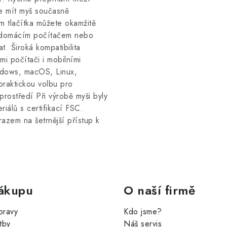
e mít myš současně
m tlačítka můžete okamžitě
 domácím počítačem nebo
t. Široká kompatibilita
i počítači i mobilními
ndows, macOS, Linux,
raktickou volbu pro
prostředí Při výrobě myši byly
iálů s certifikací FSC.
azem na šetrnější přístup k
ákupu
O naší firmě
pravy
Kdo jsme?
tby
Náš servis