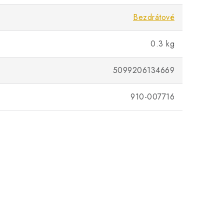
Bezdrátové
0.3 kg
5099206134669
910-007716