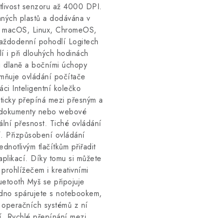
itlivost senzoru až 4000 DPI.
aných plastů a dodávána v
s, macOS, Linux, ChromeOS,
každodenní pohodlí Logitech
í i při dlouhých hodinách
u dlaně a bočními úchopy
emňuje ovládání počítače
áci Inteligentní kolečko
icky přepíná mezi přesným a
é dokumenty nebo webové
mální přesnost. Tiché ovládání
í. Přizpůsobení ovládání
dnotlivým tlačítkům přiřadit
aplikací. Díky tomu si můžete
 prohlížečem i kreativními
etooth Myš se připojuje
nadno spárujete s notebookem,
 operačních systémů z ní
ní. Rychlé přepínání mezi