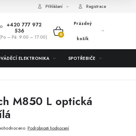
Přihlášení
Registrace
Prázdný
+420 777 972
536
NÁKUPNÍ
(Po – Pá: 9:00 – 17:00)
košík
KOŠÍK
DVÁDĚCÍ ELEKTRONIKA
SPOTŘEBIČE
DŮM
ch M850 L optická
ílá
eohodnoceno
Podrobnosti hodnocení