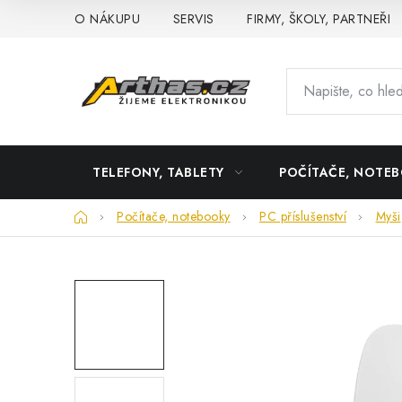
Přejít
O NÁKUPU
SERVIS
FIRMY, ŠKOLY, PARTNEŘI
na
obsah
TELEFONY, TABLETY
POČÍTAČE, NOTE
Domů
Počítače, notebooky
PC příslušenství
Myši