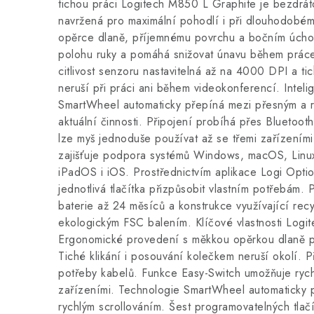
tichou práci Logitech M850 L Graphite je bezdrá
navržená pro maximální pohodlí i při dlouhodobé
opěrce dlaně, příjemnému povrchu a bočním úch
polohu ruky a pomáhá snižovat únavu během práce. 
citlivost senzoru nastavitelná až na 4000 DPI a tich
neruší při práci ani během videokonferencí. Inteli
SmartWheel automaticky přepíná mezi přesným a 
aktuální činnosti. Připojení probíhá přes Bluetoot
lze myš jednoduše používat až se třemi zařízeními
zajišťuje podpora systémů Windows, macOS, Lin
iPadOS i iOS. Prostřednictvím aplikace Logi Opti
jednotlivá tlačítka přizpůsobit vlastním potřebám. 
baterie až 24 měsíců a konstrukce využívající recy
ekologickým FSC balením. Klíčové vlastnosti Log
Ergonomické provedení s měkkou opěrkou dlaně pro
Tiché klikání i posouvání kolečkem neruší okolí. 
potřeby kabelů. Funkce Easy-Switch umožňuje rych
zařízeními. Technologie SmartWheel automaticky 
rychlým scrollováním. Šest programovatelných tlačí