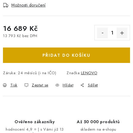
Možnosti doručení
16 689 Kč
13 793 Kč bez DPH
Měrná cena:
PŘIDAT DO KOŠÍKU
Záruka
:
24 měsíců (i na IČO)
Značka:
LENOVO
Tisk
Zeptat se
Hlídat
Sdílet
Ověřeno zákazníky
Až 50 000 produktů
hodnocení 4,9 ⭐ | s Vámi již 13
skladem na e-shopu