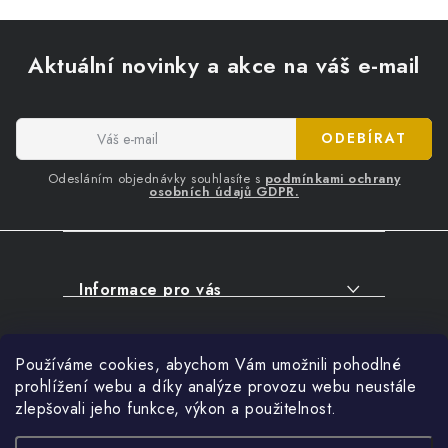
Z
á
Aktuální novinky a akce na váš e-mail
p
a
t
ODEBÍRAT
í
Odesláním objednávky souhlasíte s
podmínkami ochrany
osobních údajů GDPR.
Informace pro vás
O NÁKUPU
Facebook
Používáme cookies, abychom Vám umožnili pohodlné
SERVIS
prohlížení webu a díky analýze provozu webu neustále
FIRMY, ŠKOLY, PARTNEŘI
zlepšovali jeho funkce, výkon a použitelnost.
Přihlášení
ARTHAS MAGAZÍN