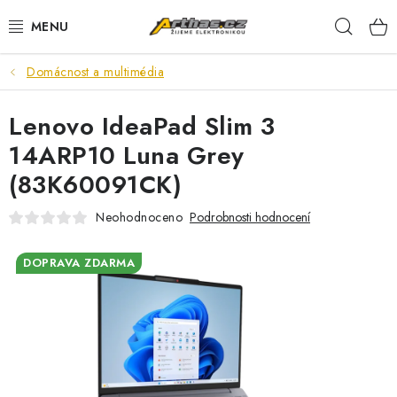
Přejít
Hleda
na
obsah
Domácnost a multimédia
TELEFONY, TABLETY
Lenovo IdeaPad Slim 3
POČÍTAČE, NOTEBOOKY
14ARP10 Luna Grey
PRO HRÁČE
(83K60091CK)
ELEKTRONIKA
Neohodnoceno
Podrobnosti hodnocení
PŘEDVÁDĚCÍ ELEKTRONIKA
DOPRAVA ZDARMA
SPOTŘEBIČE
DŮM