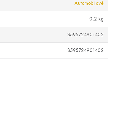
Automobilové
0.2 kg
8595724901402
8595724901402