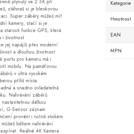
émně plynulý ve 2.5K při
Kategorie
ješ, stáhneš si je bleskovou
ikaci. Super záběry můžeš mít
Hmotnost
dní kamery, stačí si je
a starosti funkce GPS, která
EAN
 i životnost
e jej napájíš přes moderní
MPN
ivost a dlouhou životnost
ě portu pro kameru má i
bití mobilu. Na paměťovou
áběrů v ultra vysokém
erou příliš místa.
padná a snadno ovladatelná
ku. Nahrávání záběrů
 nastavitelnou délkou
tví, G-Senzor záznam
čení provést i ručně stiskem
on můžeš během nahrávání
l zazpívat. Reálné 4K Kamera