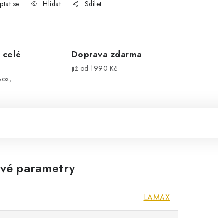
ptat se
Hlídat
Sdílet
 celé
Doprava zdarma
již od 1990 Kč
Box,
vé parametry
LAMAX