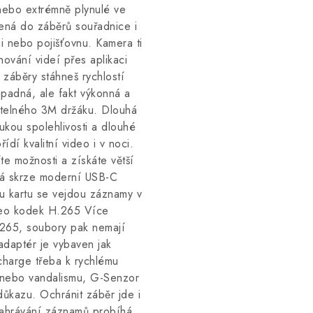
nebo extrémně plynulé ve
ná do záběrů souřadnice i
ii nebo pojišťovnu. Kamera ti
hování videí přes aplikaci
i záběry stáhneš rychlostí
ápadná, ale fakt výkonná a
atelného 3M držáku. Dlouhá
ukou spolehlivosti a dlouhé
ídí kvalitní video i v noci.
te možnosti a získáte větší
á skrze moderní USB-C
 kartu se vejdou záznamy v
ideo kodek H.265 Více
.265, soubory pak nemají
adaptér je vybaven jak
charge třeba k rychlému
u nebo vandalismu, G-Senzor
ůkazu. Ochránit záběr jde i
 Nahrávání záznamů probíhá