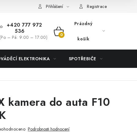
Přihlášení
Registrace
Prázdný
+420 777 972
536
NÁKUPNÍ
(Po – Pá: 9:00 – 17:00)
košík
KOŠÍK
DVÁDĚCÍ ELEKTRONIKA
SPOTŘEBIČE
DŮM
 kamera do auta F10
K
eohodnoceno
Podrobnosti hodnocení