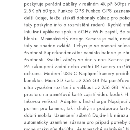
poskytuje parádní záběry v reálném 4K při 30fps 
2.5K při 60fps. Funkce GPS Funkce GPS zazname
další údaje, takže získáš dokonalý důkaz pro polic
taky poskytne info o rozmístění radarů. Rychlé sta
Intuitivní aplikace spolu s 5GHz Wi-Fi zajistí, že s
blesku. Minimalistický design Kamera je malá, nen
taky se snadno ovládá. Uchycuje se pomocí sním
životnost Superkondenzátor namísto baterie je zár
životnosti. Kvalitní záběry ve dne v noci Kamera poř
Při zakoupení zadní nebo vnitřní IR kamery rozšíří
ochranu. Moderní USB-C Napájení kamery probíh
konektor. MicroSD karta až 256 GB Na paměťovou
ultra vysokém rozlišení o velikosti až 256 GB. V
prostoru na paměťové kartě zajistí video kodek H
takovou velikost. Adaptér s fast-charge Napájecí 
portem pro kameru, tak i druhým s podporou fast-
dobití mobilu. Uzamčení záběrů Dojde-li k náraz
automaticky uzamkne záznam pro případ potřeby d
ručně stisknutím tlačítka. Automatické nahrávání