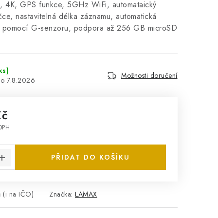
, 4K, GPS funkce, 5GHz WiFi, automataický
ce, nastavitelná délka záznamu, automatická
ů pomocí G-senzoru, podpora až 256 GB microSD
ks)
Možnosti doručení
7.8.2026
Kč
DPH
:
PŘIDAT DO KOŠÍKU
 (i na IČO)
Značka:
LAMAX