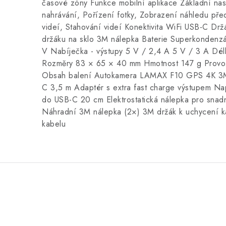
časové zóny Funkce mobilní aplikace Základní nas
nahrávání, Pořízení fotky, Zobrazení náhledu pře
videí, Stahování videí Konektivita WiFi USB-C Dr
držáku na sklo 3M nálepka Baterie Superkondenzá
V Nabíječka - výstupy 5 V / 2,4 A 5 V / 3 A Dé
Rozměry 83 × 65 × 40 mm Hmotnost 147 g Provoz
Obsah balení Autokamera LAMAX F10 GPS 4K 3M
C 3,5 m Adaptér s extra fast charge výstupem Na
do USB-C 20 cm Elektrostatická nálepka pro snad
Náhradní 3M nálepka (2×) 3M držák k uchycení ka
kabelu