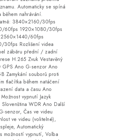
áznamu. Automaticky se spíná
ka během nahrávání.
statně: 3840×2160/30fps
0/60fps 1920×1080/30fps
s 2560×1440/60fps
30fps Rozlišení videa
el záběru přední / zadní
rese H.265 Zvuk Vestavěný
320 GPS Ano G-senzor Ano
B Zamykání souborů proti
m tlačítka během natáčení
azení data a času Ano
 Možnost vypnutí Jazyk
a, Slovenština WDR Ano Další
G-senzor, Čas ve videu
lost ve videu (volitelné),
ispleje, Automatický
s možností vypnutí, Volba