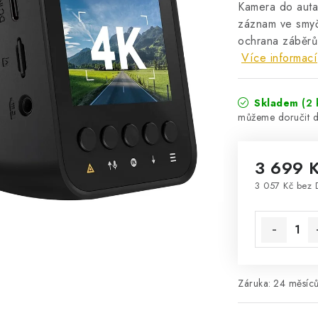
Kamera do auta
záznam ve smyč
ochrana záběr
Více informací
Skladem
(2 
3 699 
3 057 Kč bez 
Měrná cena
Záruka
:
24 měsíců