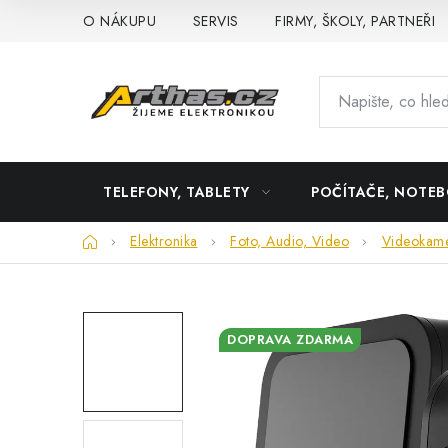
Přejít
O NÁKUPU
SERVIS
FIRMY, ŠKOLY, PARTNEŘI
na
obsah
TELEFONY, TABLETY
POČÍTAČE, NOTE
Domů
Elektronika
Foto, Audio, Video
Videokam
DOPRAVA ZDARMA