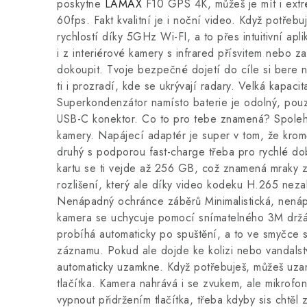
poskytne
LAMAX
F10 GPS 4K, můžeš je mít i extr
60fps. Fakt kvalitní je i noční video. Když potřebu
rychlostí díky 5GHz Wi-FI, a to přes intuitivní apl
i z interiérové kamery s infrared přísvitem nebo za
dokoupit. Tvoje bezpečné dojetí do cíle si bere n
ti i prozradí, kde se ukrývají radary. Velká kapacita
Superkondenzátor namísto baterie je odolný, pouz
USB-C konektor. Co to pro tebe znamená? Spolehl
kamery. Napájecí adaptér je super v tom, že krom
druhý s podporou fast-charge třeba pro rychlé do
kartu se ti vejde až 256 GB, což znamená mraky z
rozlišení, který ale díky video kodeku H.265 nezab
Nenápadný ochránce záběrů Minimalistická, nená
kamera se uchycuje pomocí snímatelného 3M držá
probíhá automaticky po spuštění, a to ve smyčce s
záznamu. Pokud ale dojde ke kolizi nebo vandals
automaticky uzamkne. Když potřebuješ, můžeš uzam
tlačítka. Kamera nahrává i se zvukem, ale mikrof
vypnout přidržením tlačítka, třeba kdyby sis chtě