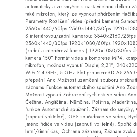
automaticky a ve smyčce s nastavitelnou délkou z
také mikrofon, který lze vypnout přidržením tlačít
Parametry Rozlišení videa (přední kamera) Samo
2560×1440/60fps 2560×1440/30fps 1920×108
S interiérovou/zadní kamerou: 3840×2160/25fp
2560×1440/30fps 1920×1080/60fps 1920×1080/
(zadní a interiérová kamera) 1920×1080/30fps Úh
kamera 150° Formát videa a komprese MP4, komp
mikrofon, možnost vypnutí Displej 2,31”, 240×
WiFi 2.4 GHz, 5 GHz Slot pro microSD Až 256 G
přepsání Ano Možnost uzamčení souboru stisknutí
záznamu Funkce automatického spuštění Ano Zobr
Možnost vypnutí Zobrazení rychlosti ve videu Ano
Čeština, Angličtina, Němčina, Polština, Maďarštin
funkce Automatické spuštění, Záznam do smyčky, 
(zapnutí volitelné), GPS souřadnice ve videu, Rych
Jméno řidiče ve videu (zapnutí volitelné), Spořič d
letní/zimní čas, Ochrana záznamu, Záznam zvuku 