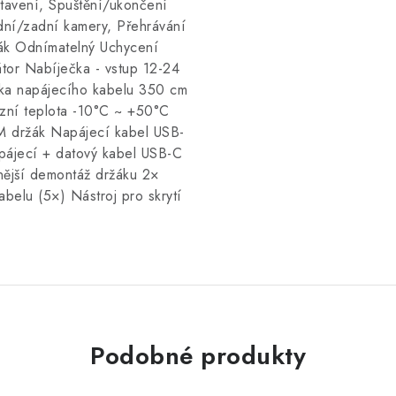
tavení, Spuštění/ukončení
dní/zadní kamery, Přehrávání
žák Odnímatelný Uchycení
tor Nabíječka - vstup 12-24
lka napájecího kabelu 350 cm
ní teplota -10°C ~ +50°C
 držák Napájecí kabel USB-
pájecí + datový kabel USB-C
nější demontáž držáku 2×
belu (5×) Nástroj pro skrytí
Podobné produkty