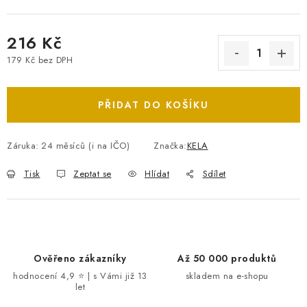
216 Kč
179 Kč bez DPH
Měrná cena:
PŘIDAT DO KOŠÍKU
Záruka
:
24 měsíců (i na IČO)
Značka:
KELA
Tisk
Zeptat se
Hlídat
Sdílet
Ověřeno zákazníky
Až 50 000 produktů
hodnocení 4,9 ⭐ | s Vámi již 13
skladem na e-shopu
let