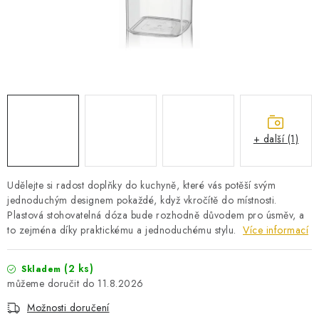
PRO KUTILY
VÝPRODEJ
O NÁKUPU
SERVIS
FIRMY, ŠKOLY, PARTNEŘI
ARTHAS MAGAZÍN
O NÁS
+ další (1)
Udělejte si radost doplňky do kuchyně, které vás potěší svým
jednoduchým designem pokaždé, když vkročítě do místnosti.
Plastová stohovatelná dóza bude rozhodně důvodem pro úsměv, a
to zejména díky praktickému a jednoduchému stylu.
Více informací
(2 ks)
Skladem
11.8.2026
Možnosti doručení