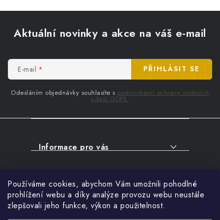
Z
á
Aktuální novinky a akce na váš e-mail
p
a
t
E-mail
PŘIHLÁSIT SE
í
Odesláním objednávky souhlasíte s
podmínkami ochrany osobních
údajů GDPR.
Informace pro vás
O NÁKUPU
Facebook
Používáme cookies, abychom Vám umožnili pohodlné
SERVIS
prohlížení webu a díky analýze provozu webu neustále
FIRMY, ŠKOLY, PARTNEŘI
zlepšovali jeho funkce, výkon a použitelnost.
Přihlášení