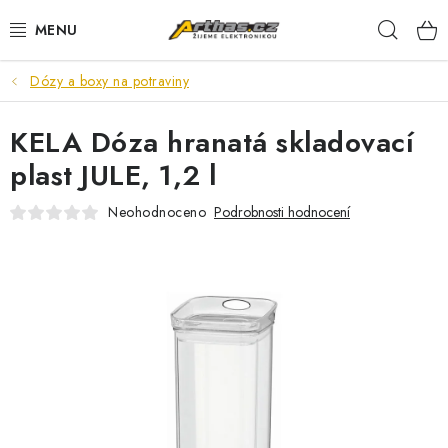
Přejít
Hleda
na
obsah
Dózy a boxy na potraviny
TELEFONY, TABLETY
KELA Dóza hranatá skladovací
POČÍTAČE, NOTEBOOKY
plast JULE, 1,2 l
PRO HRÁČE
Neohodnoceno
Podrobnosti hodnocení
ELEKTRONIKA
PŘEDVÁDĚCÍ ELEKTRONIKA
SPOTŘEBIČE
DŮM