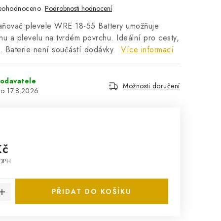
eohodnoceno
Podrobnosti hodnocení
raňovač plevele WRE 18-55 Battery umožňuje
u a plevelu na tvrdém povrchu. Ideální pro cesty,
. Baterie není součástí dodávky.
Více informací
odavatele
Možnosti doručení
17.8.2026
Kč
 DPH
:
PŘIDAT DO KOŠÍKU