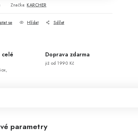
ů
Značka:
KARCHER
ptat se
Hlídat
Sdílet
 celé
Doprava zdarma
již od 1990 Kč
Box,
vé parametry