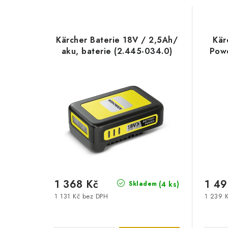
Kärcher Baterie 18V / 2,5Ah/
Kär
aku, baterie (2.445-034.0)
Powe
1 368 Kč
1 49
(4 ks)
Skladem
1 131 Kč bez DPH
1 239 