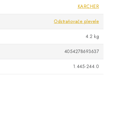
KARCHER
Odstraňovače plevele
4.2 kg
4054278693637
1.445-244.0