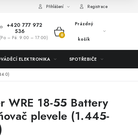
Přihlášení
Registrace
Prázdný
+420 777 972
536
NÁKUPNÍ
(Po – Pá: 9:00 – 17:00)
košík
KOŠÍK
DVÁDĚCÍ ELEKTRONIKA
SPOTŘEBIČE
DŮM
44.0)
r WRE 18-55 Battery
ňovač plevele (1.445-
)