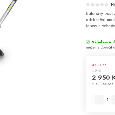
N
Bateriový odst
odstranění mech
terasy a vchody
Skladem u d
3 034 Kč
–2 %
2 950 
2 438 Kč bez
Měrná cena