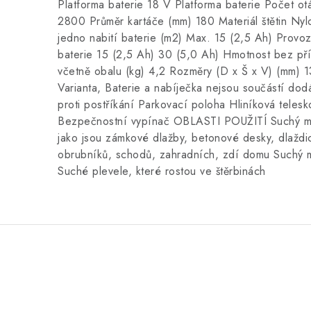
Platforma baterie 18 V Platforma baterie Počet ot
2800 Průměr kartáče (mm) 180 Materiál štětin Ny
jedno nabití baterie (m2) Max. 15 (2,5 Ah) Provoz
baterie 15 (2,5 Ah) 30 (5,0 Ah) Hmotnost bez pří
včetně obalu (kg) 4,2 Rozměry (D x Š x V) (mm)
Varianta, Baterie a nabíječka nejsou součástí dod
proti postříkání Parkovací poloha Hliníková teles
Bezpečnostní vypínač OBLASTI POUŽITÍ Suchý me
jako jsou zámkové dlažby, betonové desky, dlaždi
obrubníků, schodů, zahradních, zdí domu Suchý m
Suché plevele, které rostou ve štěrbinách