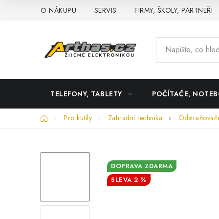
Přejít
O NÁKUPU
SERVIS
FIRMY, ŠKOLY, PARTNEŘI
na
obsah
TELEFONY, TABLETY
POČÍTAČE, NOTE
Domů
Pro kutily
Zahradní technika
Odstraňovače
DOPRAVA ZDARMA
2 %