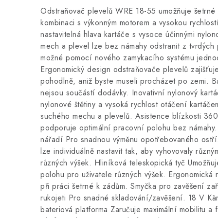
Odstraňovač plevelů WRE 18-55 umožňuje šetrné 
kombinaci s výkonným motorem a vysokou rychlostí 
nastavitelná hlava kartáče s vysoce účinnými nylon
mech a plevel lze bez námahy odstranit z tvrdých
možné pomocí nového zamykacího systému jednodu
Ergonomický design odstraňovače plevelů zajišťuj
pohodlně, aniž byste museli procházet po zemi. Ba
nejsou součástí dodávky. Inovativní nylonový kart
nylonové štětiny a vysoká rychlost otáčení kartáč
suchého mechu a plevelů. Asistence blízkosti 360
podporuje optimální pracovní polohu bez námahy. 
nářadí Pro snadnou výměnu opotřebovaného ostří. 
lze individuálně nastavit tak, aby vyhovovaly různý
různých výšek. Hliníková teleskopická tyč Umožňu
polohu pro uživatele různých výšek. Ergonomická r
při práci šetrné k zádům. Smyčka pro zavěšení za
rukojeti Pro snadné skladování/zavěšení. 18 V Kä
bateriová platforma Zaručuje maximální mobilitu a f