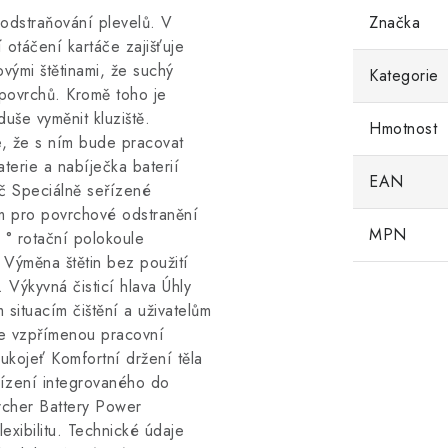
odstraňování plevelů. V
Značka
otáčení kartáče zajišťuje
ovými štětinami, že suchý
Kategorie
 povrchů. Kromě toho je
še vyměnit kluziště.
Hmotnost
e, že s ním bude pracovat
terie a nabíječka baterií
EAN
áč Speciálně seřízené
em pro povrchové odstranění
MPN
 ° rotační polokoule
Výměna štětin bez použití
Výkyvná čisticí hlava Úhly
m situacím čištění a uživatelům
je vzpřímenou pracovní
ukojeť Komfortní držení těla
řízení integrovaného do
rcher Battery Power
lexibilitu. Technické údaje