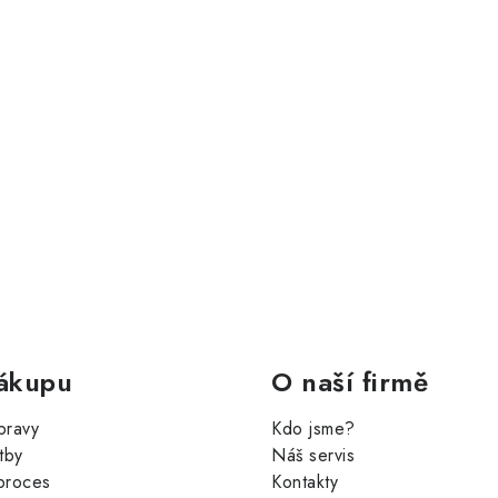
ákupu
O naší firmě
pravy
Kdo jsme?
tby
Náš servis
proces
Kontakty