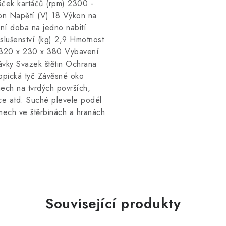
áček kartáčů (rpm) 2300 -
lon Napětí (V) 18 Výkon na
ní doba na jedno nabití
slušenství (kg) 2,9 Hmotnost
 1320 x 230 x 380 Vybavení
ávky Svazek štětin Ochrana
kopická tyč Závěsné oko
ch na tvrdých površích,
ce atd. Suché plevele podél
ech ve štěrbinách a hranách
Související produkty