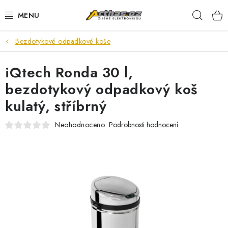
Přejít
Hleda
na
obsah
Bezdotykové odpadkové koše
TELEFONY, TABLETY
iQtech Ronda 30 l,
POČÍTAČE, NOTEBOOKY
bezdotykový odpadkový koš
PRO HRÁČE
kulatý, stříbrný
ELEKTRONIKA
Neohodnoceno
Podrobnosti hodnocení
PŘEDVÁDĚCÍ ELEKTRONIKA
SPOTŘEBIČE
DŮM