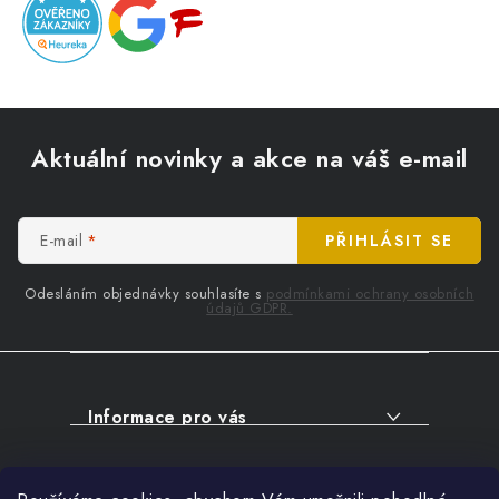
Z
á
Aktuální novinky a akce na váš e-mail
p
a
t
E-mail
PŘIHLÁSIT SE
í
Odesláním objednávky souhlasíte s
podmínkami ochrany osobních
údajů GDPR.
Informace pro vás
O NÁKUPU
Facebook