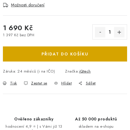
Možnosti doručení
1 690 Kč
1 397 Kč bez DPH
Měrná cena:
PŘIDAT DO KOŠÍKU
Záruka
:
24 měsíců (i na IČO)
Značka:
iQtech
Tisk
Zeptat se
Hlídat
Sdílet
Ověřeno zákazníky
Až 50 000 produktů
hodnocení 4,9 ⭐ | s Vámi již 13
skladem na e-shopu