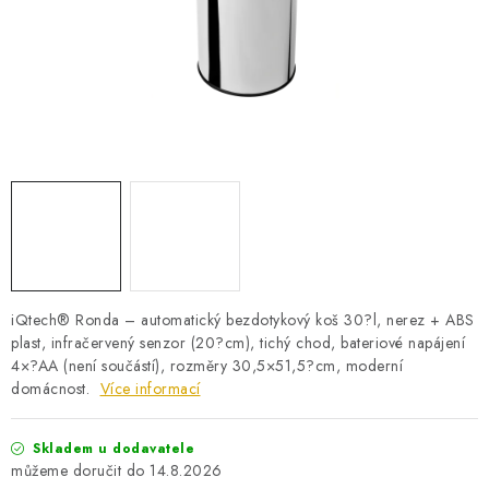
PRO KUTILY
VÝPRODEJ
O NÁKUPU
SERVIS
FIRMY, ŠKOLY, PARTNEŘI
ARTHAS MAGAZÍN
O NÁS
iQtech® Ronda – automatický bezdotykový koš 30?l, nerez + ABS
plast, infračervený senzor (20?cm), tichý chod, bateriové napájení
4×?AA (není součástí), rozměry 30,5×51,5?cm, moderní
domácnost.
Více informací
Skladem u dodavatele
14.8.2026